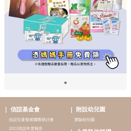
信誼基金會
附設幼兒園
信誼兒童發展國際研討會
實驗幼兒園
2022信誼年度報告
小袋鼠幼師網
2023信誼年度報告
2024信誼年度報告
2025信誼年度報告
育兒服務
好好育兒
好孕袋
分齡育兒電子報
線上教養諮詢