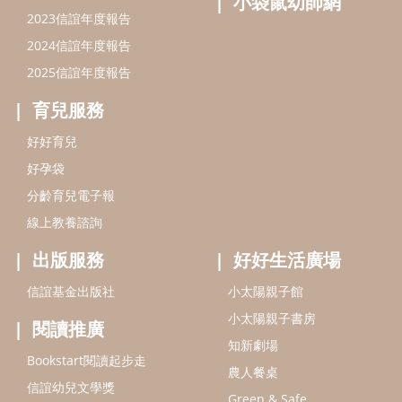
出版服務
好好生活廣場
信誼基金出版社
小太陽親子館
小太陽親子書房
閱讀推廣
知新劇場
Bookstart閱讀起步走
農人餐桌
信誼幼兒文學獎
Green & Safe
信誼兒童動畫獎
小袋鼠說故事劇團
service@hsin-yi.org.tw
信誼好好育兒
小太陽親子館
小太陽親子書房
(02)2396-5305轉2345 (週一～週五 9:00～18:00)
認識信誼
合作洽談
智慧財產權聲明
本網站建議使用IE9(含以上)或 Google Chrome 版本瀏覽器