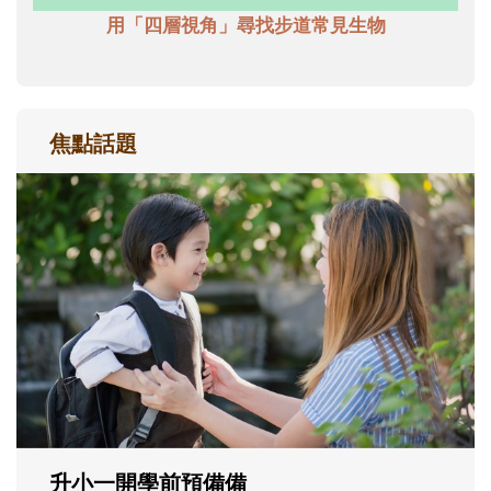
用「四層視角」尋找步道常見生物
焦點話題
和孩子一起長大的那個男人│讀懂父親的
不同模樣
沒有人天生就擅長當爸爸！男人總是在一次
次「前所未有」的體驗中，跟著孩子一起長
大。從給予安全感的肢體遊戲，到獨立自
主、角色認同及解決問題的能力養成。爸爸
正嘗試用不同的模樣，參與孩子每個重要的
成長歷程。