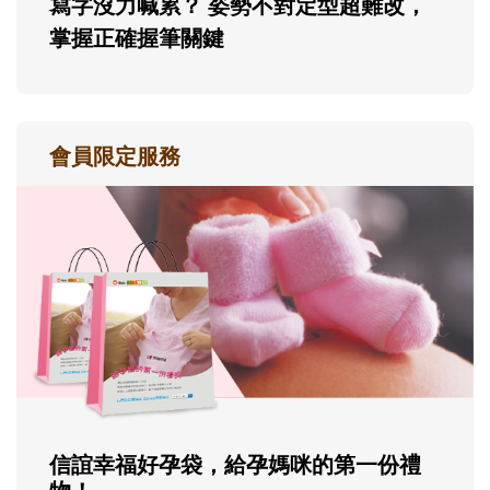
寫字沒力喊累？ 姿勢不對定型超難改，
掌握正確握筆關鍵
會員限定服務
信誼幸福好孕袋，給孕媽咪的第一份禮