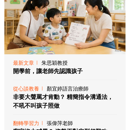
最新文章
朱思穎教授
開學前，讓老師先認識孩子
從心談教養
顏宜婷語言治療師
非要大聲罵才肯動？ 精簡指令溝通法，
不吼不叫孩子照做
翻轉學習力
張偉萍老師