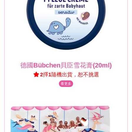
德國Bübchen貝臣雪花膏(20ml)
2擇1隨機出貨，恕不挑選
看更多