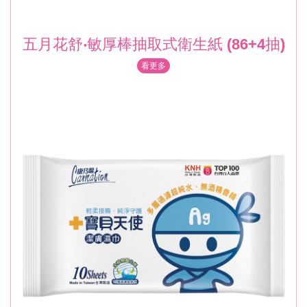
五月花舒‧敏厚棒抽取式衛生紙 (86+4抽)
看更多