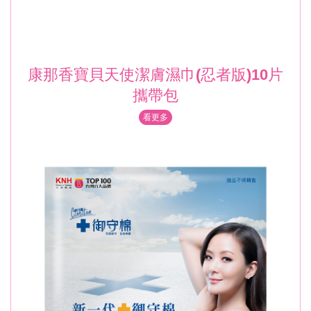
康那香寶貝天使潔膚濕巾(忍者版)10片
攜帶包
看更多