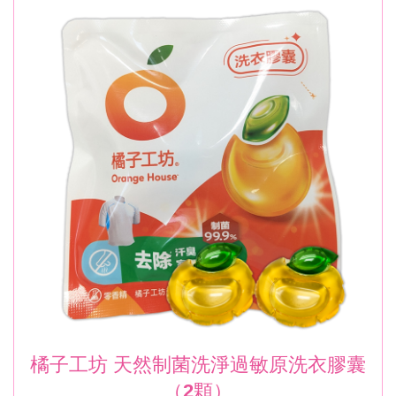
橘子工坊 天然制菌洗淨過敏原洗衣膠囊
（2顆）