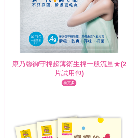
康乃馨御守棉超薄衛生棉一般流量★(2
片試用包)
看更多