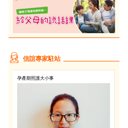
信誼專家駐站
孕產期照護大小事
兒