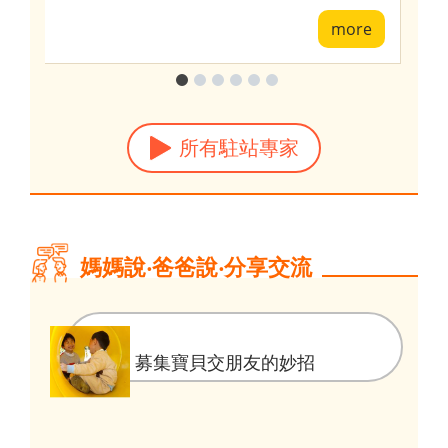
e
more
所有駐站專家
媽媽說‧爸爸說‧分享交流
募集寶貝交朋友的妙招