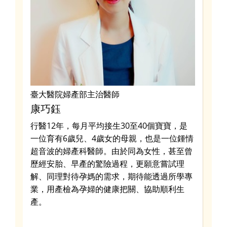
臺大醫院婦產部主治醫師
兒
康巧鈺
裴
任
行醫12年，每月平均接生30至40個寶寶，是
陽
了
一位育有6歲兒、4歲女的母親，也是一位鍾情
士
及
超音波的婦產科醫師。由於同為女性，甚至曾
兒
實驗
歷經安胎、早產的驚險過程，更願意嘗試理
童
解、同理對待孕媽的需求，期待能透過所學專
兩
業，用產檢為孕婦的健康把關、協助順利生
健
產。
｜
與
口