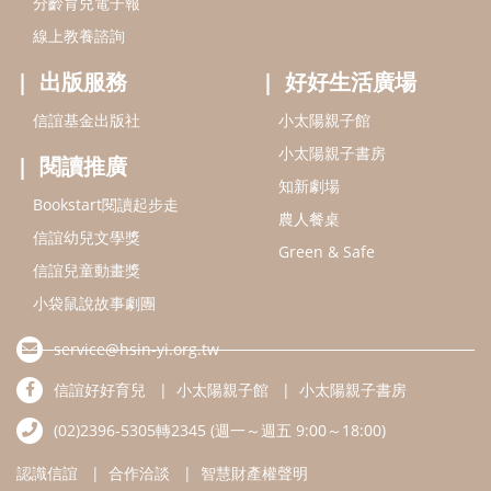
分齡育兒電子報
線上教養諮詢
出版服務
好好生活廣場
信誼基金出版社
小太陽親子館
小太陽親子書房
閱讀推廣
知新劇場
Bookstart閱讀起步走
農人餐桌
信誼幼兒文學獎
Green & Safe
信誼兒童動畫獎
小袋鼠說故事劇團
service@hsin-yi.org.tw
信誼好好育兒
小太陽親子館
小太陽親子書房
(02)2396-5305轉2345 (週一～週五 9:00～18:00)
認識信誼
合作洽談
智慧財產權聲明