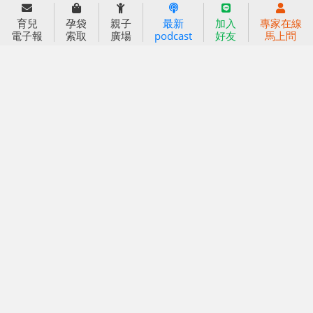
好好育兒
育兒
孕袋
親子
最新
加入
專家在線
電子報
索取
廣場
podcast
好友
馬上問
好孕袋
分齡育兒電子報
線上教養諮詢
出版服務
好好生活廣場
信誼基金出版社
小太陽親子館
小太陽親子書房
閱讀推廣
知新劇場
Bookstart閱讀起步走
農人餐桌
信誼幼兒文學獎
Green & Safe
信誼兒童動畫獎
小袋鼠說故事劇團
service@hsin-yi.org.tw
信誼好好育兒
小太陽親子館
小太陽親子書房