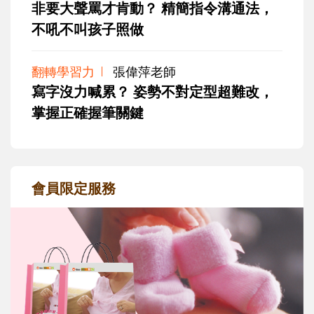
非要大聲罵才肯動？ 精簡指令溝通法，
不吼不叫孩子照做
翻轉學習力
張偉萍老師
寫字沒力喊累？ 姿勢不對定型超難改，
掌握正確握筆關鍵
會員限定服務