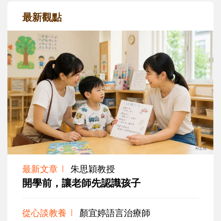
最新觀點
最新文章
朱思穎教授
開學前，讓老師先認識孩子
從心談教養
顏宜婷語言治療師