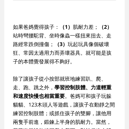
如果爸媽覺得孩子：
（1）
肌耐力差；
（2）
站時彎腰駝背、坐時像蟲一樣扭來扭去、走
路經常跌倒撞傷；
（3）
玩起玩具像個破壞
狂、常因太過用力而弄壞器具。就可能是孩
子的本體覺發展得不夠好。
除了讓孩子從小按部就班地練習趴、爬、
走、跑、跳之外，
學習控制肢體、力道輕重
和速度快慢也相當重要
。爸媽可和孩子玩躲
貓貓、123木頭人等遊戲，讓孩子在動靜之間
練習控制肢體；或抓住孩子的雙腳，讓他用
兩隻手前進，鍛鍊上半身的肌耐力。當然，