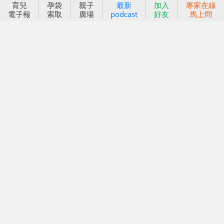
育兒
孕袋
親子
最新
加入
專家在線
好好育兒
電子報
索取
廣場
podcast
好友
馬上問
好孕袋
分齡育兒電子報
線上教養諮詢
出版服務
好好生活廣場
信誼基金出版社
小太陽親子館
小太陽親子書房
閱讀推廣
知新劇場
Bookstart閱讀起步走
農人餐桌
信誼幼兒文學獎
Green & Safe
信誼兒童動畫獎
小袋鼠說故事劇團
service@hsin-yi.org.tw
信誼好好育兒
小太陽親子館
小太陽親子書房