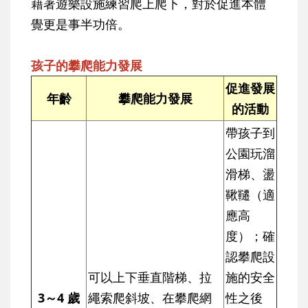
藉著遊樂設施練習爬上爬下，對於促進本體
覺更是事半功倍。
孩子的攀爬能力發展
促進發展
年齡
攀爬能力發展
的活動
帶孩子到
公園玩溜
滑梯、盪
鞦韆（適
應高
度）；確
認攀爬設
可以上下垂直階梯、拉
施的安全
3～4 歲
繩索爬斜坡、在攀爬網
性之後