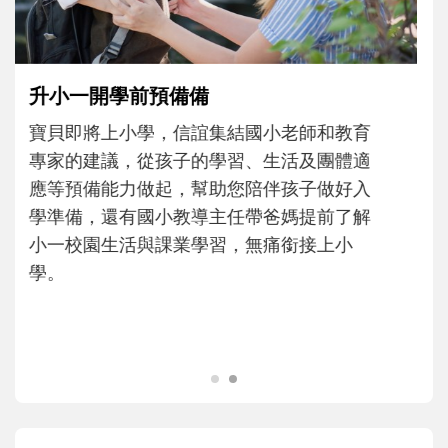
和孩子一起長大的那個男人│讀懂父親的
不同模樣
沒有人天生就擅長當爸爸！男人總是在一次
次「前所未有」的體驗中，跟著孩子一起長
大。從給予安全感的肢體遊戲，到獨立自
主、角色認同及解決問題的能力養成。爸爸
正嘗試用不同的模樣，參與孩子每個重要的
成長歷程。