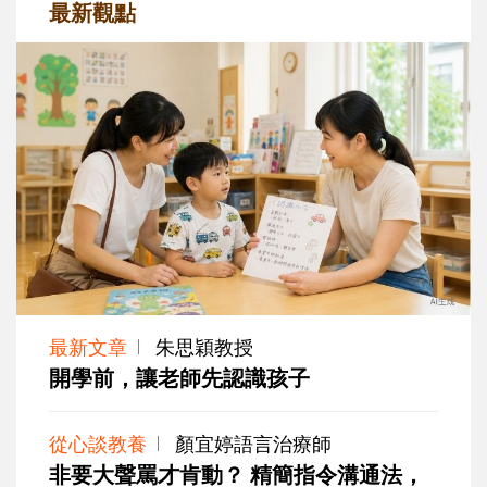
最新觀點
最新文章
朱思穎教授
開學前，讓老師先認識孩子
從心談教養
顏宜婷語言治療師
非要大聲罵才肯動？ 精簡指令溝通法，