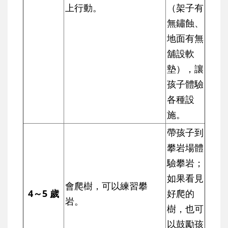
上行動。
（架子有
無鏽蝕、
地面有無
舖設軟
墊），讓
孩子體驗
各種設
施。
帶孩子到
攀岩場體
驗攀岩；
如果看見
會爬樹，可以練習攀
4～5 歲
好爬的
岩。
樹，也可
以鼓勵孩