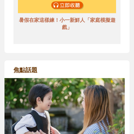
暑假在家這樣練！小一新鮮人「家庭模擬遊
戲」
焦點話題