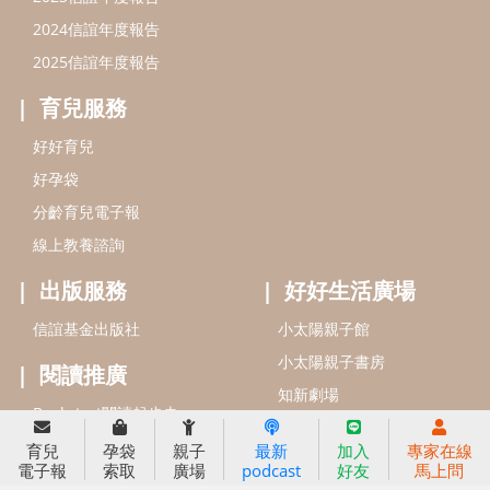
信誼基金會
附設幼兒園
信誼兒童發展國際研討會
實驗幼兒園
2022信誼年度報告
小袋鼠幼師網
2023信誼年度報告
2024信誼年度報告
2025信誼年度報告
育兒服務
育兒
孕袋
親子
最新
加入
專家在線
好好育兒
電子報
索取
廣場
podcast
好友
馬上問
好孕袋