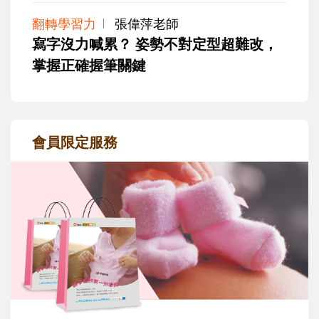
翻轉學習力
張偉萍老師
寫字沒力喊累？ 姿勢不對定型超難改，
掌握正確握筆關鍵
會員限定服務