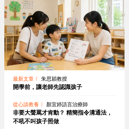
最新文章
朱思穎教授
開學前，讓老師先認識孩子
從心談教養
顏宜婷語言治療師
非要大聲罵才肯動？ 精簡指令溝通法，
不吼不叫孩子照做