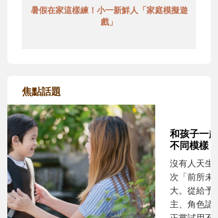
暑假在家這樣練！小一新鮮人「家庭模擬遊
戲」
焦點話題