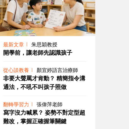
最新文章
朱思穎教授
開學前，讓老師先認識孩子
從心談教養
顏宜婷語言治療師
非要大聲罵才肯動？ 精簡指令溝
通法，不吼不叫孩子照做
翻轉學習力
張偉萍老師
寫字沒力喊累？ 姿勢不對定型超
難改，掌握正確握筆關鍵