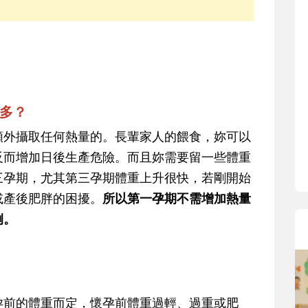
寶貝即將上小學，信誼集結國小老師
和教育專家的建議，從孩子的學習、
生活及團體適應等預備能力做起，幫
助您陪伴孩子做好入學準備，還有國
小教導主任帶爸媽提前了解小一校園
生活與課業學習，無痛銜接上小學。
多？
額外攝取任何熱量的。長輩家人的餵食，妳可以
反而增加日後生產危險。而且妳需要留一些體重
三孕期，尤其第三孕期體重上升很快，若剛開始
或產後肥胖的困擾。
所以第一孕期不需增加熱量
例。
孕前的體重而定，懷孕前體重過輕、過重或肥