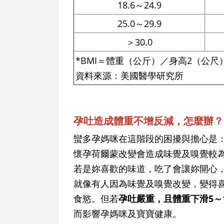
18.6～24.9
25.0～29.9
＞30.0
*BMI＝體重（公斤）／身高2（公尺
資料來源：美國醫學研究所
孕吐造成體重不增反減，怎麼辦？
蠻多孕媽咪在這階段的困擾與擔心是
懷孕荷爾蒙改變會造成味覺及嗅覺較
若是妳喜歡的味道，吃了會讓妳開心
就像有人因為味覺及嗅覺改變，變得
食慾。但若
孕吐嚴重，且體重下滑5～
而影響孕媽咪及寶寶健康。