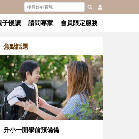
親子慢讀
請問專家
會員限定服務
焦點話題
和孩子一起長大的那個男人│讀
懂父親的不同模樣
沒有人天生就擅長當爸爸！男人總是
在一次次「前所未有」的體驗中，跟
著孩子一起長大。從給予安全感的肢
體遊戲，到獨立自主、角色認同及解
決問題的能力養成。爸爸正嘗試用不
同的模樣，參與孩子每個重要的成長