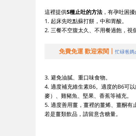
這裡提供
5種止吐的方法
，有孕吐困擾
1. 起床先吃點蘇打餅，中和胃酸。
2. 三餐不空腹太久、不用餐過飽，
免費免運 歡迎索閱丨
忙碌爸媽
3. 避免油膩、重口味食物。
4. 適度補充維生素B6。適度的B6
麥）、雞豬魚、堅果、香蕉等補充。
5. 適度善用薑，薑裡的薑烯、薑酮
若是薑類飲品，請留意含糖量。