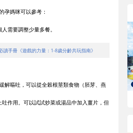
的孕媽咪可以參考：
視個人需要調整少量多餐。
必讀手冊《遊戲的力量：1-8歲分齡共玩指南》
可以緩解嘔吐，可以從全榖根莖類食物（胚芽、燕
有止吐作用。可以試試炒菜或湯品中加入薑片，但