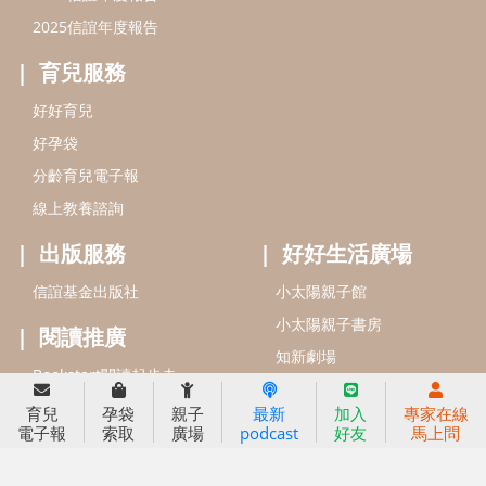
信誼基金會
附設幼兒園
信誼兒童發展國際研討會
實驗幼兒園
2022信誼年度報告
小袋鼠幼師網
2023信誼年度報告
2024信誼年度報告
2025信誼年度報告
育兒服務
好好育兒
育兒
孕袋
親子
最新
加入
專家在線
電子報
索取
廣場
podcast
好友
馬上問
好孕袋
分齡育兒電子報