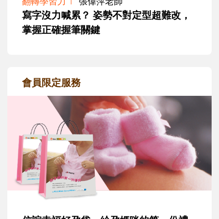
翻轉學習力
張偉萍老師
寫字沒力喊累？ 姿勢不對定型超難改，
掌握正確握筆關鍵
會員限定服務