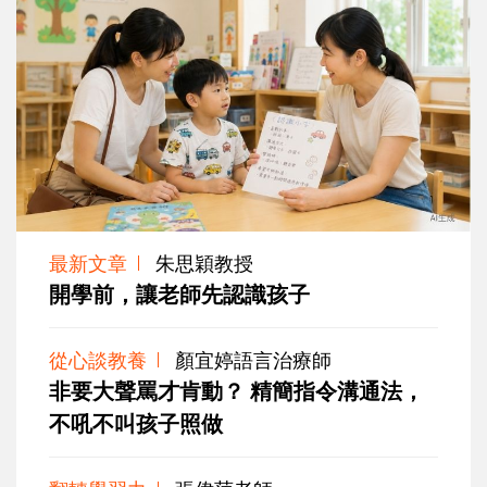
最新文章
朱思穎教授
開學前，讓老師先認識孩子
從心談教養
顏宜婷語言治療師
非要大聲罵才肯動？ 精簡指令溝通法，
不吼不叫孩子照做