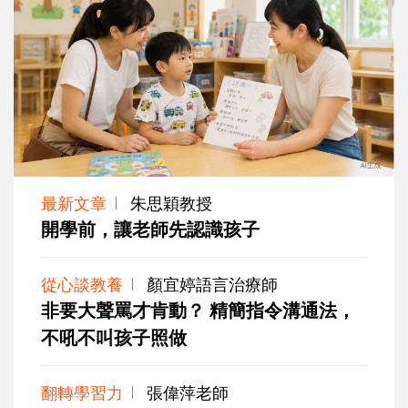
最新文章
朱思穎教授
開學前，讓老師先認識孩子
從心談教養
顏宜婷語言治療師
非要大聲罵才肯動？ 精簡指令溝通法，
不吼不叫孩子照做
翻轉學習力
張偉萍老師