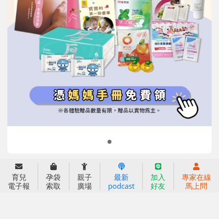
信誼基金會
附設幼兒園
信誼兒童發展國際研討會
實驗幼兒園
2022信誼年度報告
小袋鼠幼師網
2023信誼年度報告
2024信誼年度報告
2025信誼年度報告
育兒服務
育兒
孕袋
親子
最新
加入
專家在線
好好育兒
電子報
索取
廣場
podcast
好友
馬上問
好孕袋
分齡育兒電子報