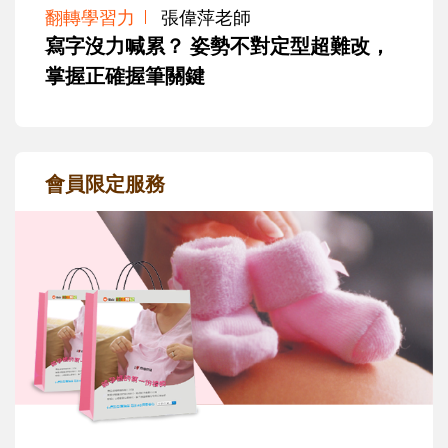
翻轉學習力
張偉萍老師
寫字沒力喊累？ 姿勢不對定型超難改，
掌握正確握筆關鍵
會員限定服務