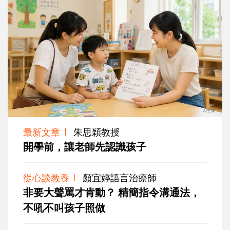
最新文章
朱思穎教授
開學前，讓老師先認識孩子
從心談教養
顏宜婷語言治療師
非要大聲罵才肯動？ 精簡指令溝通法，
不吼不叫孩子照做