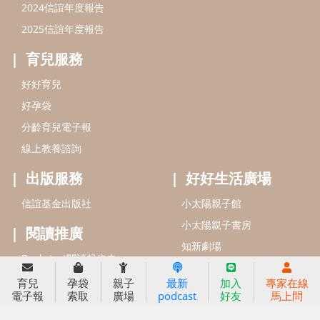
信誼基金會
附設幼兒園
信誼兒童發展國際研討會
實驗幼兒園
2022信誼年度報告
小袋鼠幼師網
2023信誼年度報告
2024信誼年度報告
2025信誼年度報告
育兒服務
育兒
孕袋
親子
最新
加入
專家在線
好好育兒
電子報
索取
廣場
podcast
好友
馬上問
好孕袋