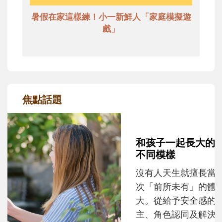
暑假在家這樣練！小一新鮮人「家庭模擬遊
戲」
焦點話題