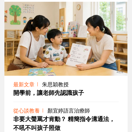
最新文章
朱思穎教授
開學前，讓老師先認識孩子
從心談教養
顏宜婷語言治療師
非要大聲罵才肯動？ 精簡指令溝通法，
不吼不叫孩子照做