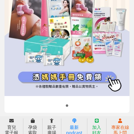
信誼基金會
附設幼兒園
信誼兒童發展國際研討會
實驗幼兒園
2022信誼年度報告
小袋鼠幼師網
2023信誼年度報告
2024信誼年度報告
2025信誼年度報告
育兒服務
育兒
孕袋
親子
最新
加入
專家在線
好好育兒
電子報
索取
廣場
podcast
好友
馬上問