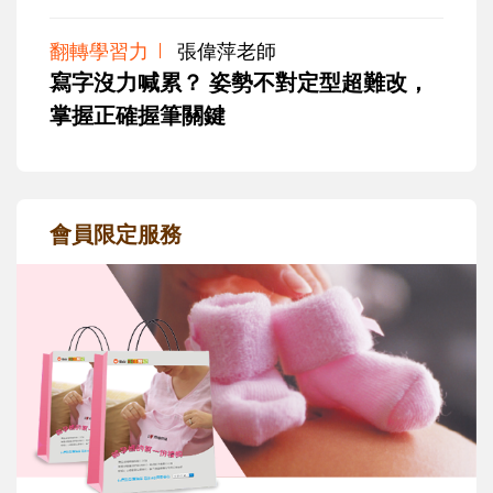
翻轉學習力
張偉萍老師
寫字沒力喊累？ 姿勢不對定型超難改，
掌握正確握筆關鍵
會員限定服務