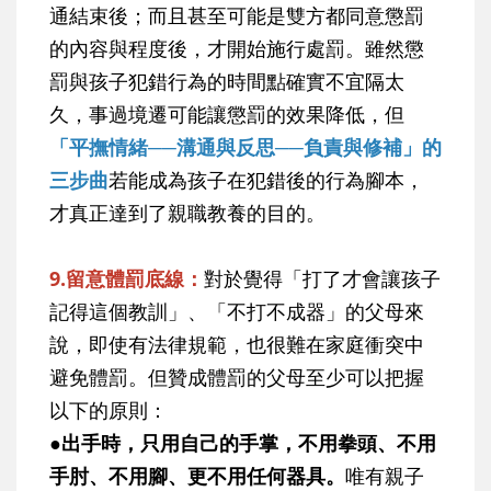
通結束後；而且甚至可能是雙方都同意懲罰
的內容與程度後，才開始施行處罰。雖然懲
罰與孩子犯錯行為的時間點確實不宜隔太
久，事過境遷可能讓懲罰的效果降低，但
「平撫情緒──溝通與反思──負責與修補」的
三步曲
若能成為孩子在犯錯後的行為腳本，
才真正達到了親職教養的目的。
9.留意體罰底線：
對於覺得「打了才會讓孩子
記得這個教訓」、「不打不成器」的父母來
說，即使有法律規範，也很難在家庭衝突中
避免體罰。但贊成體罰的父母至少可以把握
以下的原則：
●
出手時，只用自己的手掌，不用拳頭、不用
手肘、不用腳、更不用任何器具。
唯有親子