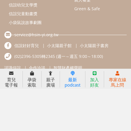
信誼基金會
附設幼兒園
信誼兒童發展國際研討會
實驗幼兒園
2022信誼年度報告
小袋鼠幼師網
2023信誼年度報告
2024信誼年度報告
2025信誼年度報告
育兒服務
育兒
孕袋
親子
最新
加入
專家在線
好好育兒
電子報
索取
廣場
podcast
好友
馬上問
好孕袋
分齡育兒電子報
線上教養諮詢
出版服務
好好生活廣場
信誼基金出版社
小太陽親子館