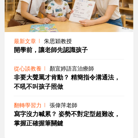
最新文章
朱思穎教授
開學前，讓老師先認識孩子
從心談教養
顏宜婷語言治療師
非要大聲罵才肯動？ 精簡指令溝通法，
不吼不叫孩子照做
翻轉學習力
張偉萍老師
寫字沒力喊累？ 姿勢不對定型超難改，
掌握正確握筆關鍵