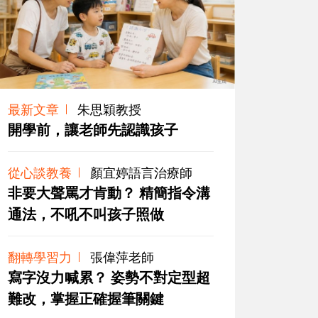
最新文章
朱思穎教授
開學前，讓老師先認識孩子
從心談教養
顏宜婷語言治療師
非要大聲罵才肯動？ 精簡指令溝
通法，不吼不叫孩子照做
翻轉學習力
張偉萍老師
寫字沒力喊累？ 姿勢不對定型超
難改，掌握正確握筆關鍵