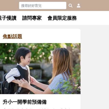
親子慢讀
請問專家
會員限定服務
焦點話題
和孩子一起長大的那個男人│讀
懂父親的不同模樣
沒有人天生就擅長當爸爸！男人總是
在一次次「前所未有」的體驗中，跟
著孩子一起長大。從給予安全感的肢
體遊戲，到獨立自主、角色認同及解
決問題的能力養成。爸爸正嘗試用不
同的模樣，參與孩子每個重要的成長