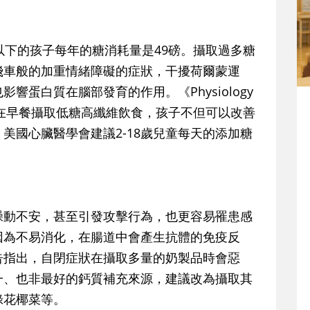
以下的孩子每年的糖消耗量是49磅。攝取過多糖
飛車般的加重情緒障礙的症狀，干擾荷爾蒙運
響蛋白質在腦部發育的作用。《Physiology
指出，在早餐攝取低糖高纖維飲食，孩子不但可以改善
美國心臟醫學會建議2-18歲兒童每天的添加糖
躁動不安，甚至引發攻擊行為，也更容易罹患感
因為不易消化，在腸道中會產生抗體的免疫反
告指出，自閉症狀在攝取多量的奶製品時會惡
一、也非最好的鈣質補充來源，建議改為攝取其
綠花椰菜等。