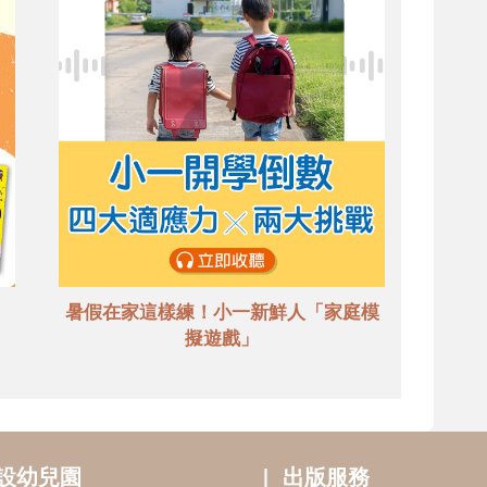
暑假在家這樣練！小一新鮮人「家庭模
擬遊戲」
設幼兒園
出版服務