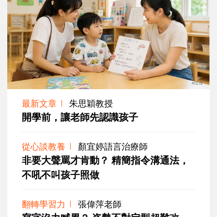
最新文章
朱思穎教授
開學前，讓老師先認識孩子
從心談教養
顏宜婷語言治療師
非要大聲罵才肯動？ 精簡指令溝通法，
不吼不叫孩子照做
翻轉學習力
張偉萍老師