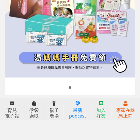
信誼基金會
附設幼兒園
信誼兒童發展國際研討會
實驗幼兒園
2022信誼年度報告
小袋鼠幼師網
2023信誼年度報告
2024信誼年度報告
2025信誼年度報告
育兒服務
育兒
孕袋
親子
最新
加入
專家在線
好好育兒
電子報
索取
廣場
podcast
好友
馬上問
好孕袋
分齡育兒電子報
線上教養諮詢