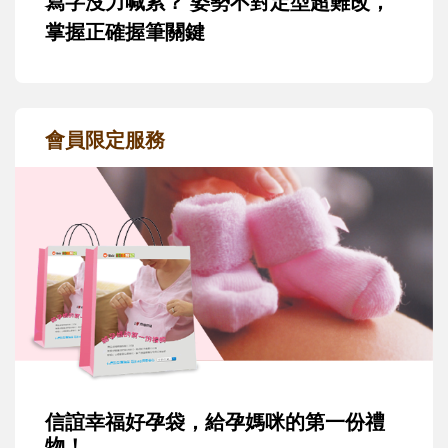
寫字沒力喊累？ 姿勢不對定型超難改，
掌握正確握筆關鍵
會員限定服務
信誼幸福好孕袋，給孕媽咪的第一份禮
物！