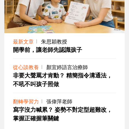
最新文章
朱思穎教授
開學前，讓老師先認識孩子
從心談教養
顏宜婷語言治療師
非要大聲罵才肯動？ 精簡指令溝通法，
不吼不叫孩子照做
翻轉學習力
張偉萍老師
寫字沒力喊累？ 姿勢不對定型超難改，
掌握正確握筆關鍵