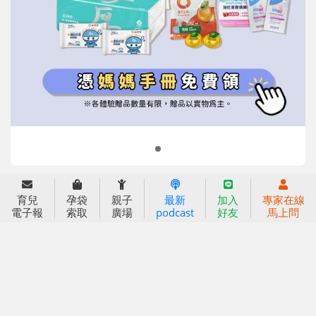
信誼基金會
附設幼兒園
信誼兒童發展國際研討會
實驗幼兒園
2022信誼年度報告
小袋鼠幼師網
2023信誼年度報告
2024信誼年度報告
2025信誼年度報告
育兒服務
育兒
孕袋
親子
最新
加入
專家在線
好好育兒
電子報
索取
廣場
podcast
好友
馬上問
好孕袋
分齡育兒電子報
線上教養諮詢
出版服務
好好生活廣場