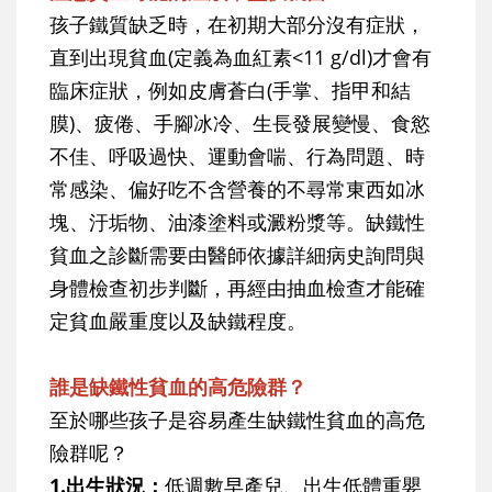
孩子鐵質缺乏時，在初期大部分沒有症狀，
直到出現貧血(定義為血紅素<11 g/dl)才會有
臨床症狀，例如皮膚蒼白(手掌、指甲和結
膜)、疲倦、手腳冰冷、生長發展變慢、食慾
不佳、呼吸過快、運動會喘、行為問題、時
常感染、偏好吃不含營養的不尋常東西如冰
塊、汙垢物、油漆塗料或澱粉漿等。缺鐵性
貧血之診斷需要由醫師依據詳細病史詢問與
身體檢查初步判斷，再經由抽血檢查才能確
定貧血嚴重度以及缺鐵程度。
誰是缺鐵性貧血的高危險群？
至於哪些孩子是容易產生缺鐵性貧血的高危
險群呢？
1.出生狀況：
低週數早產兒、出生低體重嬰