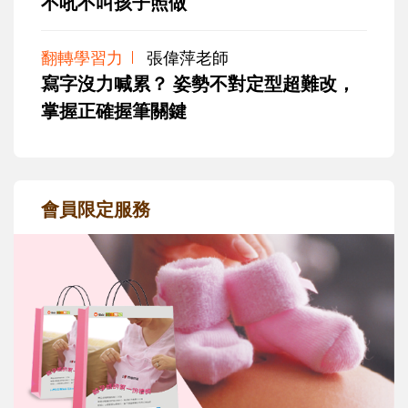
不吼不叫孩子照做
翻轉學習力
張偉萍老師
寫字沒力喊累？ 姿勢不對定型超難改，
掌握正確握筆關鍵
會員限定服務