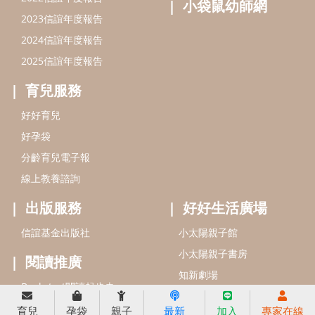
信誼基金會
附設幼兒園
信誼兒童發展國際研討會
實驗幼兒園
2022信誼年度報告
小袋鼠幼師網
2023信誼年度報告
2024信誼年度報告
2025信誼年度報告
育兒服務
育兒
孕袋
親子
最新
加入
專家在線
好好育兒