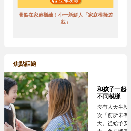
暑假在家這樣練！小一新鮮人「家庭模擬遊
戲」
焦點話題