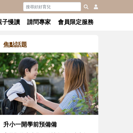
親子慢讀
請問專家
會員限定服務
焦點話題
和孩子一起長大的那個男人│讀
懂父親的不同模樣
沒有人天生就擅長當爸爸！男人總是
在一次次「前所未有」的體驗中，跟
著孩子一起長大。從給予安全感的肢
體遊戲，到獨立自主、角色認同及解
決問題的能力養成。爸爸正嘗試用不
同的模樣，參與孩子每個重要的成長