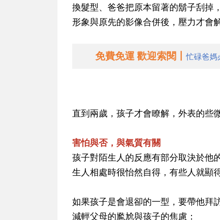
換髮型、爸爸把原本留著的鬍子刮掉
形象與原先的影像合併後，壓力才會
免費免運 歡迎索閱丨
忙碌爸媽
直到兩歲，孩子才會瞭解，外表的些
害怕與否，與氣質有關
孩子對陌生人的反應有部分取決於他
生人相處時很怡然自得，有些人就顯
如果孩子是會退卻的一型，要帶他拜
減輕父母的尷尬與孩子的焦慮：