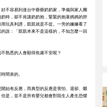
寶貝即將上小學，信誼集結國小老師
和教育專家的建議，從孩子的學習、
，好不容易到達台中爺爺奶奶家，準備與家人團
生活及團體適應等預備能力做起，幫
奶奶時，卻不肯讓奶奶抱，緊緊的抱著媽媽的脖
助您陪伴孩子做好入學準備，還有國
加用玩具利誘，凱凱就是不從。一旁的嬸嬸看了
小教導主任帶爸媽提前了解小一校園
思的說：「凱凱本來不是這樣的，不知怎麼一回
生活與課業學習，無痛銜接上小學。
到不熟悉的人會顯得焦慮不安呢？
展時間表的。
現開始有反應，而典型的反應是害怕、退卻、啜
。但是，並不是所有嬰兒都會對陌生人產生恐懼