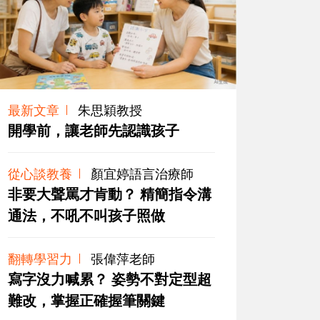
最新文章
朱思穎教授
開學前，讓老師先認識孩子
從心談教養
顏宜婷語言治療師
非要大聲罵才肯動？ 精簡指令溝
通法，不吼不叫孩子照做
翻轉學習力
張偉萍老師
寫字沒力喊累？ 姿勢不對定型超
難改，掌握正確握筆關鍵