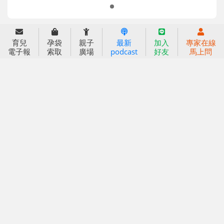
2025信誼年度報告
育兒服務
好好育兒
育兒
孕袋
親子
最新
加入
專家在線
電子報
索取
廣場
podcast
好友
馬上問
好孕袋
分齡育兒電子報
線上教養諮詢
出版服務
好好生活廣場
信誼基金出版社
小太陽親子館
小太陽親子書房
閱讀推廣
知新劇場
Bookstart閱讀起步走
農人餐桌
信誼幼兒文學獎
Green & Safe
信誼兒童動畫獎
小袋鼠說故事劇團