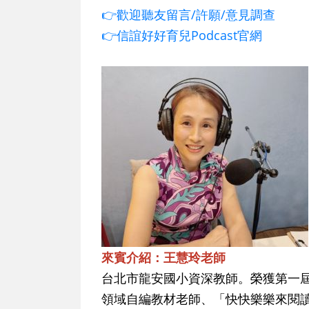
👉歡迎聽友留言/許願/意見調查
👉信誼好好育兒Podcast官網
來賓介紹：王慧玲老師
台北市龍安國小資深教師。榮獲第一
領域自編教材老師、「快快樂樂來閱