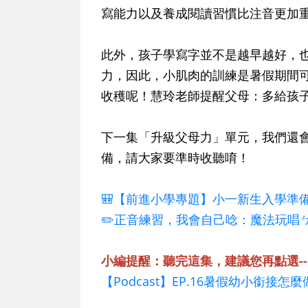
寫能力以及養成閱讀習慣比注音更加
此外，孩子學寫字並不是越早越好，
力，因此，小肌肉的訓練是暑假期間
收穫呢！慧玲老師提醒父母：多給孩
下一集「升級父母力」單元，我們還
備，請大家要準時收聽唷！
🎒【前進小學專題】小一新生入學準
✏️正音練習，我會自己唸：魔法玩唱
小編提醒：聽完這集，建議您再點選--
【Podcast】EP.16暑假幼小銜接