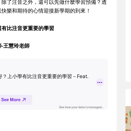
？除了注音之外，還可以先做什麼學習預備？透
寶貝即將上小學，信誼集結國小老師
和教育專家的建議，從孩子的學習、
以快樂和期待的心情迎接新學期的到來！
生活及團體適應等預備能力做起，幫
助您陪伴孩子做好入學準備，還有國
還有比注音更重要的學習
小教導主任帶爸媽提前了解小一校園
生活與課業學習，無痛銜接上小學。
-王慧玲老師