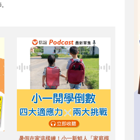
師。
暑假在家這樣練！小一新鮮人「家庭模