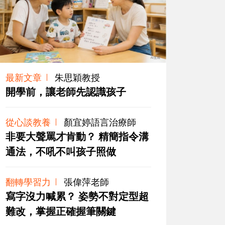
最新文章
朱思穎教授
開學前，讓老師先認識孩子
從心談教養
顏宜婷語言治療師
非要大聲罵才肯動？ 精簡指令溝
通法，不吼不叫孩子照做
翻轉學習力
張偉萍老師
寫字沒力喊累？ 姿勢不對定型超
難改，掌握正確握筆關鍵