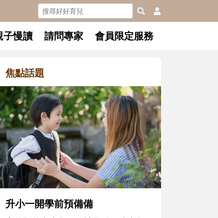
親子慢讀
請問專家
會員限定服務
焦點話題
和孩子一起長大的那個男人│讀
懂父親的不同模樣
沒有人天生就擅長當爸爸！男人總是
在一次次「前所未有」的體驗中，跟
著孩子一起長大。從給予安全感的肢
體遊戲，到獨立自主、角色認同及解
決問題的能力養成。爸爸正嘗試用不
同的模樣，參與孩子每個重要的成長