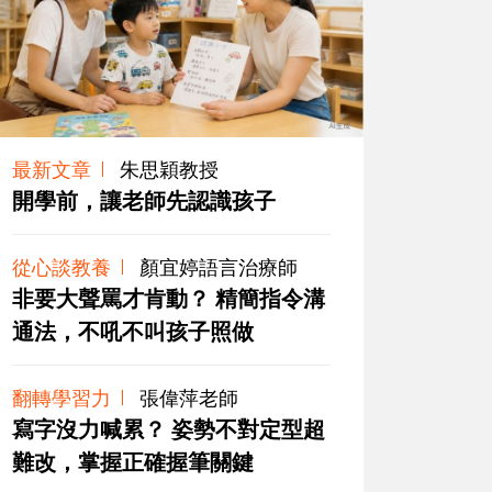
最新文章
朱思穎教授
開學前，讓老師先認識孩子
從心談教養
顏宜婷語言治療師
非要大聲罵才肯動？ 精簡指令溝
通法，不吼不叫孩子照做
翻轉學習力
張偉萍老師
寫字沒力喊累？ 姿勢不對定型超
難改，掌握正確握筆關鍵