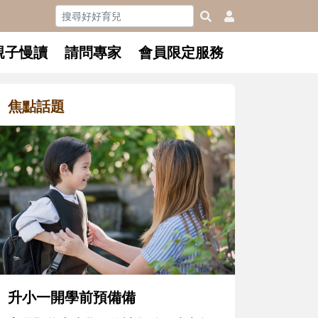
親子慢讀
請問專家
會員限定服務
焦點話題
和孩子一起長大的那個男人│讀
懂父親的不同模樣
沒有人天生就擅長當爸爸！男人總是
在一次次「前所未有」的體驗中，跟
著孩子一起長大。從給予安全感的肢
體遊戲，到獨立自主、角色認同及解
決問題的能力養成。爸爸正嘗試用不
同的模樣，參與孩子每個重要的成長