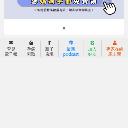
2022信誼年度報告
小袋鼠幼師網
2023信誼年度報告
2024信誼年度報告
2025信誼年度報告
育兒服務
育兒
孕袋
親子
最新
加入
專家在線
好好育兒
電子報
索取
廣場
podcast
好友
馬上問
好孕袋
分齡育兒電子報
線上教養諮詢
出版服務
好好生活廣場
信誼基金出版社
小太陽親子館
小太陽親子書房
閱讀推廣
知新劇場
Bookstart閱讀起步走
農人餐桌
信誼幼兒文學獎