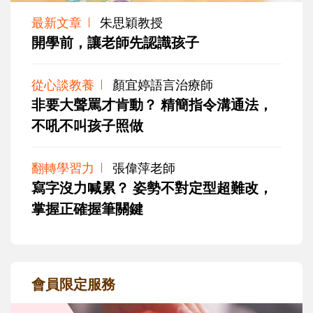
最新文章
朱思穎教授
開學前，讓老師先認識孩子
從心談教養
顏宜婷語言治療師
非要大聲罵才肯動？ 精簡指令溝通法，
不吼不叫孩子照做
翻轉學習力
張偉萍老師
寫字沒力喊累？ 姿勢不對定型超難改，
掌握正確握筆關鍵
會員限定服務