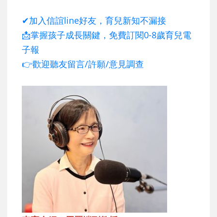
✔加入信誼line好友，育兒新知不漏接
📩掌握孩子成長關鍵，免費訂閱0-8歲育兒電
子報
👉歡迎聽友留言/許願/意見調查