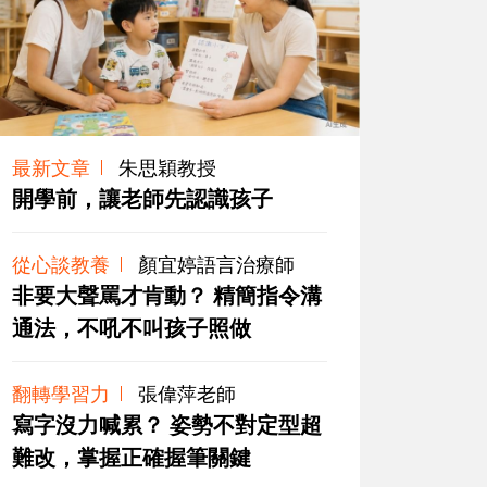
最新文章
朱思穎教授
開學前，讓老師先認識孩子
從心談教養
顏宜婷語言治療師
非要大聲罵才肯動？ 精簡指令溝
通法，不吼不叫孩子照做
翻轉學習力
張偉萍老師
寫字沒力喊累？ 姿勢不對定型超
難改，掌握正確握筆關鍵