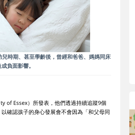
寶貝即將上小學，信誼集結國小老師
和教育專家的建議，從孩子的學習、
生活及團體適應等預備能力做起，幫
助您陪伴孩子做好入學準備，還有國
小教導主任帶爸媽提前了解小一校園
生活與課業學習，無痛銜接上小學。
幼兒時期、甚至學齡後，曾經和爸爸、媽媽同床
造成負面影響。
ty of Essex）所發表，他們透過持續追蹤9個
子，以確認孩子的身心發展會不會因為「和父母同