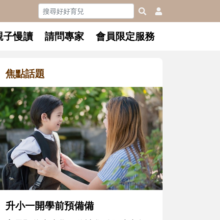
親子慢讀
請問專家
會員限定服務
焦點話題
和孩子一起長大的那個男人│讀
懂父親的不同模樣
沒有人天生就擅長當爸爸！男人總是
在一次次「前所未有」的體驗中，跟
著孩子一起長大。從給予安全感的肢
體遊戲，到獨立自主、角色認同及解
決問題的能力養成。爸爸正嘗試用不
同的模樣，參與孩子每個重要的成長