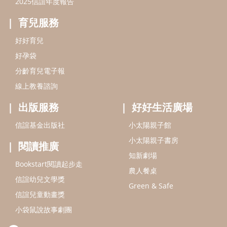
小太陽親子書房
閱讀推廣
知新劇場
Bookstart閱讀起步走
農人餐桌
信誼幼兒文學獎
Green & Safe
信誼兒童動畫獎
小袋鼠說故事劇團
service@hsin-yi.org.tw
信誼好好育兒
小太陽親子館
小太陽親子書房
(02)2396-5305轉2345 (週一～週五 9:00～18:00)
認識信誼
合作洽談
智慧財產權聲明
本網站建議使用IE9(含以上)或 Google Chrome 版本瀏覽器
信誼基金會/上誼文化實業股份有限公司 版權所有 ©