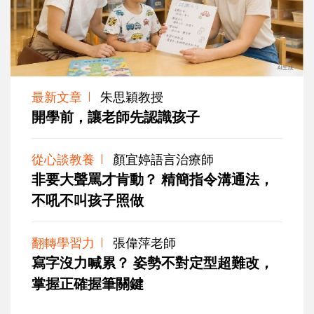
最新文章
朱思穎教授
開學前，讓老師先認識孩子
從心談教養
顏宜婷語言治療師
非要大聲罵才肯動？ 精簡指令溝通法，
不吼不叫孩子照做
翻轉學習力
張偉萍老師
寫字沒力喊累？ 姿勢不對定型超難改，
掌握正確握筆關鍵