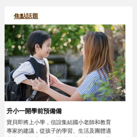
焦點話題
和孩子一起長大的那個男人│讀懂父親的
不同模樣
沒有人天生就擅長當爸爸！男人總是在一次