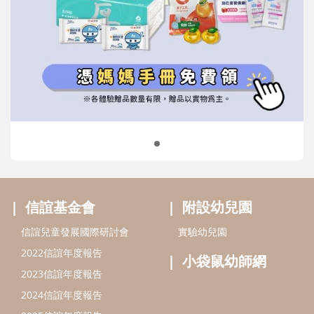
信誼基金會
附設幼兒園
信誼兒童發展國際研討會
實驗幼兒園
2022信誼年度報告
小袋鼠幼師網
2023信誼年度報告
2024信誼年度報告
2025信誼年度報告
育兒服務
好好育兒
好孕袋
分齡育兒電子報
線上教養諮詢
出版服務
好好生活廣場
信誼基金出版社
小太陽親子館