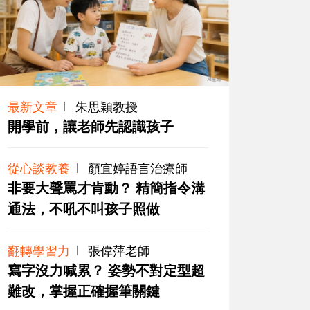
最新文章
朱思穎教授
開學前，讓老師先認識孩子
從心談教養
顏宜婷語言治療師
非要大聲罵才肯動？ 精簡指令溝
通法，不吼不叫孩子照做
翻轉學習力
張偉萍老師
寫字沒力喊累？ 姿勢不對定型超
難改，掌握正確握筆關鍵