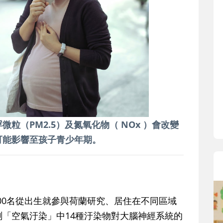
寶貝即將上小學，信誼集結國小老師
和教育專家的建議，從孩子的學習、
生活及團體適應等預備能力做起，幫
助您陪伴孩子做好入學準備，還有國
小教導主任帶爸媽提前了解小一校園
生活與課業學習，無痛銜接上小學。
粒（PM2.5）及氮氧化物（ NOx ）會改變
可能影響至孩子青少年期。
000名從出生就參與荷蘭研究、居住在不同區域
「空氣汙染」中14種汙染物對大腦神經系統的