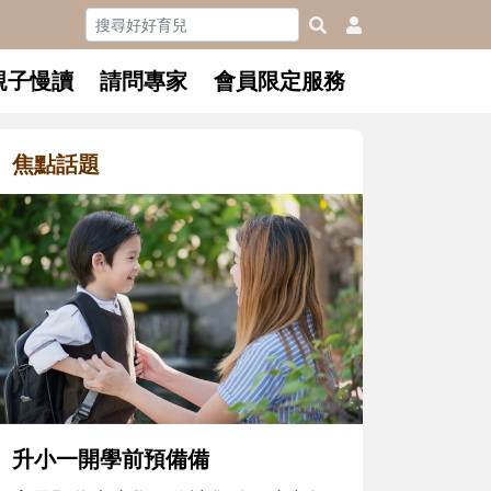
親子慢讀
請問專家
會員限定服務
焦點話題
和孩子一起長大的那個男人│讀
懂父親的不同模樣
沒有人天生就擅長當爸爸！男人總是
在一次次「前所未有」的體驗中，跟
著孩子一起長大。從給予安全感的肢
體遊戲，到獨立自主、角色認同及解
決問題的能力養成。爸爸正嘗試用不
同的模樣，參與孩子每個重要的成長