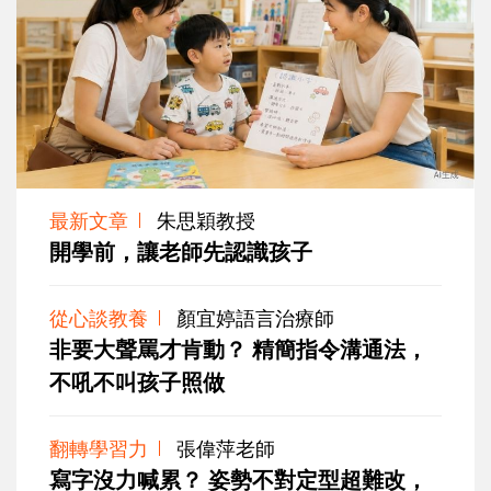
最新文章
朱思穎教授
開學前，讓老師先認識孩子
從心談教養
顏宜婷語言治療師
非要大聲罵才肯動？ 精簡指令溝通法，
不吼不叫孩子照做
翻轉學習力
張偉萍老師
寫字沒力喊累？ 姿勢不對定型超難改，