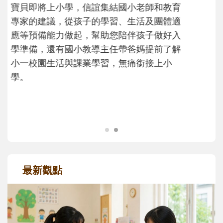
不同模樣
沒有人天生就擅長當爸爸！男人總是在一次
次「前所未有」的體驗中，跟著孩子一起長
大。從給予安全感的肢體遊戲，到獨立自
主、角色認同及解決問題的能力養成。爸爸
正嘗試用不同的模樣，參與孩子每個重要的
成長歷程。
最新觀點