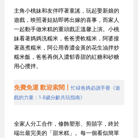
主角小桃妹和友伴哼著童謠，玩起娶新娘的
遊戲，映照著姑姑即將出嫁的喜事，而家人
一起動手做米糕的重頭戲正溫馨上演。小桃
妹看著媽媽洗糯米，爸爸燙軟糯米，阿婆接
著蒸煮糯米，阿公用香濃金黃的花生油拌炒
糯米飯，爸爸再倒入濃郁香甜的紅糖和砂糖
用心攪拌。
免費免運 歡迎索閱丨
忙碌爸媽必讀手冊《遊
戲的力量：1-8歲分齡共玩指南》
全家人分工合作，修飾塑形、剪囍字，終於
端出最完美的「甜米糕」。每一個看似簡單