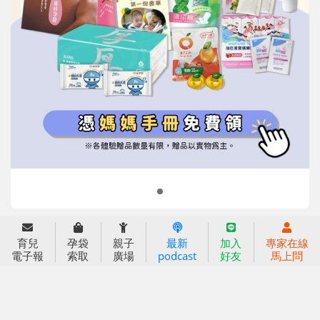
信誼基金會
附設幼兒園
信誼兒童發展國際研討會
實驗幼兒園
2022信誼年度報告
小袋鼠幼師網
2023信誼年度報告
2024信誼年度報告
2025信誼年度報告
育兒服務
育兒
孕袋
親子
最新
加入
專家在線
好好育兒
電子報
索取
廣場
podcast
好友
馬上問
好孕袋
分齡育兒電子報
線上教養諮詢