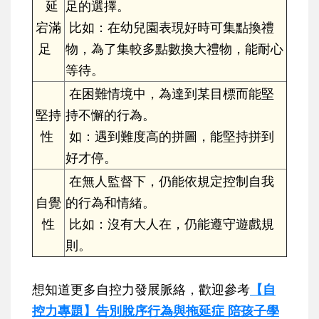
延
足的選擇。
宕滿
比如：在幼兒園表現好時可集點換禮
足
物，為了集較多點數換大禮物，能耐心
等待。
在困難情境中，為達到某目標而能堅
堅持
持不懈的行為。
性
如：遇到難度高的拼圖，能堅持拼到
好才停。
在無人監督下，仍能依規定控制自我
自覺
的行為和情緒。
性
比如：沒有大人在，仍能遵守遊戲規
則。
想知道更多自控力發展脈絡，歡迎參考
【自
控力專題】告別脫序行為與拖延症 陪孩子學