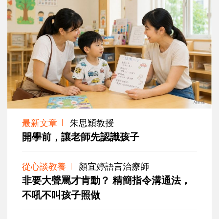
最新文章
朱思穎教授
開學前，讓老師先認識孩子
從心談教養
顏宜婷語言治療師
非要大聲罵才肯動？ 精簡指令溝通法，
不吼不叫孩子照做