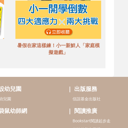
暑假在家這樣練！小一新鮮人「家庭模
擬遊戲」
設幼兒園
出版服務
幼兒園
信誼基金出版社
袋鼠幼師網
閱讀推廣
Bookstart閱讀起步走