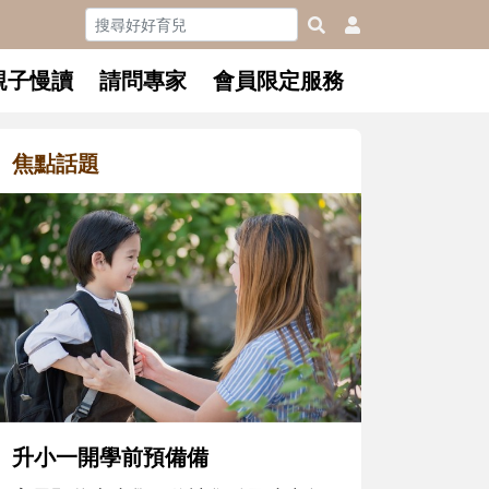
親子慢讀
請問專家
會員限定服務
焦點話題
和孩子一起
懂父親的不
沒有人天生
在一次次「
著孩子一起
體遊戲，到
決問題的能
同的模樣，