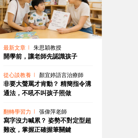
最新文章
朱思穎教授
開學前，讓老師先認識孩子
從心談教養
顏宜婷語言治療師
非要大聲罵才肯動？ 精簡指令溝
通法，不吼不叫孩子照做
翻轉學習力
張偉萍老師
寫字沒力喊累？ 姿勢不對定型超
難改，掌握正確握筆關鍵