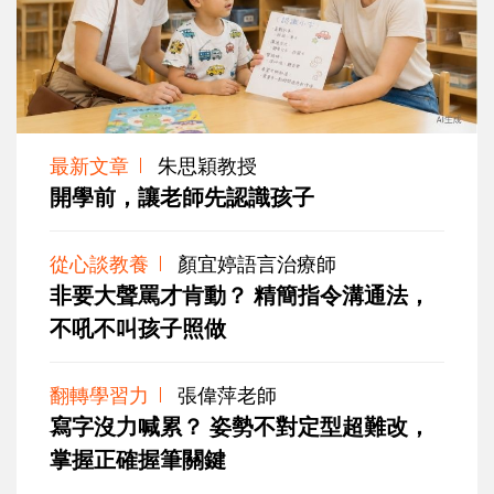
最新文章
朱思穎教授
開學前，讓老師先認識孩子
從心談教養
顏宜婷語言治療師
非要大聲罵才肯動？ 精簡指令溝通法，
不吼不叫孩子照做
翻轉學習力
張偉萍老師
寫字沒力喊累？ 姿勢不對定型超難改，
掌握正確握筆關鍵