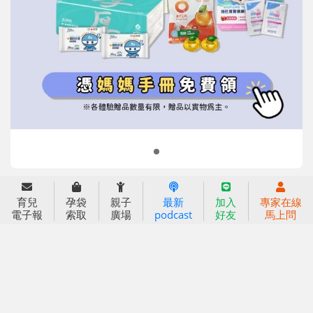
信誼基金會
附設幼兒園
信誼兒童發展國際研討會
實驗幼兒園
2022信誼年度報告
小袋鼠幼師網
2023信誼年度報告
2024信誼年度報告
2025信誼年度報告
育兒服務
育兒
孕袋
親子
最新
加入
專家在線
好好育兒
電子報
索取
廣場
podcast
好友
馬上問
好孕袋
分齡育兒電子報
線上教養諮詢
出版服務
好好生活廣場