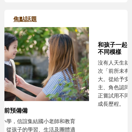
焦點話題
和孩子一起長大的那個男人│讀懂父親的
不同模樣
沒有人天生就擅長當爸爸！男人總是在一次