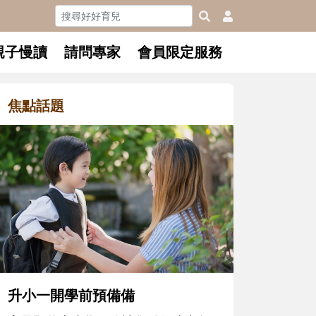
親子慢讀
請問專家
會員限定服務
焦點話題
和孩子一起長大的那個男人│讀
懂父親的不同模樣
沒有人天生就擅長當爸爸！男人總是
在一次次「前所未有」的體驗中，跟
著孩子一起長大。從給予安全感的肢
體遊戲，到獨立自主、角色認同及解
決問題的能力養成。爸爸正嘗試用不
同的模樣，參與孩子每個重要的成長