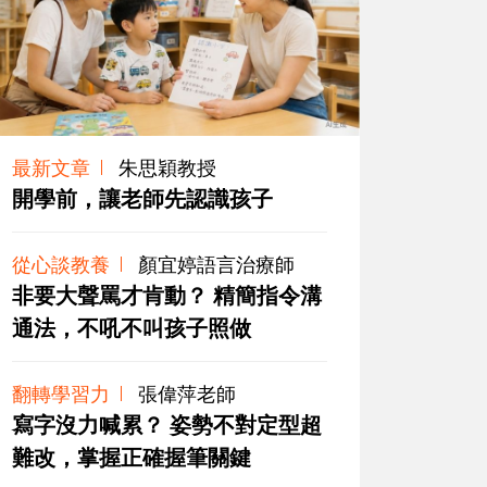
最新文章
朱思穎教授
開學前，讓老師先認識孩子
從心談教養
顏宜婷語言治療師
非要大聲罵才肯動？ 精簡指令溝
通法，不吼不叫孩子照做
翻轉學習力
張偉萍老師
寫字沒力喊累？ 姿勢不對定型超
難改，掌握正確握筆關鍵