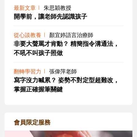
最新文章
朱思穎教授
開學前，讓老師先認識孩子
從心談教養
顏宜婷語言治療師
非要大聲罵才肯動？ 精簡指令溝通法，
不吼不叫孩子照做
翻轉學習力
張偉萍老師
寫字沒力喊累？ 姿勢不對定型超難改，
掌握正確握筆關鍵
會員限定服務