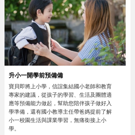
和孩子一起長大的那個男人│讀懂父親的
不同模樣
沒有人天生就擅長當爸爸！男人總是在一次
次「前所未有」的體驗中，跟著孩子一起長
大。從給予安全感的肢體遊戲，到獨立自
主、角色認同及解決問題的能力養成。爸爸
正嘗試用不同的模樣，參與孩子每個重要的