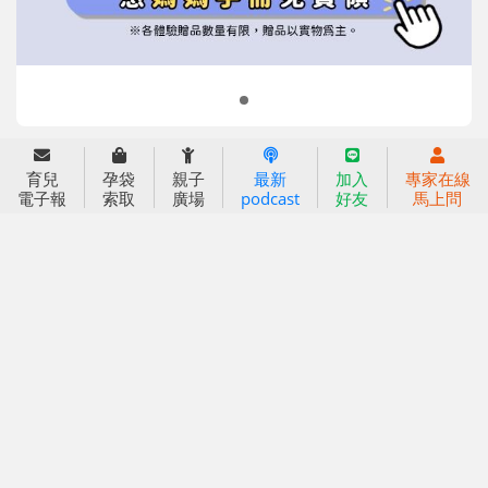
小袋鼠幼師網
2023信誼年度報告
2024信誼年度報告
2025信誼年度報告
育兒服務
育兒
孕袋
親子
最新
加入
專家在線
好好育兒
電子報
索取
廣場
podcast
好友
馬上問
好孕袋
分齡育兒電子報
線上教養諮詢
出版服務
好好生活廣場
信誼基金出版社
小太陽親子館
小太陽親子書房
閱讀推廣
知新劇場
Bookstart閱讀起步走
農人餐桌
信誼幼兒文學獎