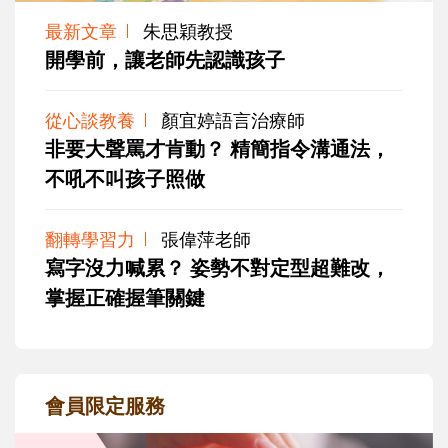
最新文章
朱思穎教授
開學前，讓老師先認識孩子
從心談教養
顏宜婷語言治療師
非要大聲罵才肯動？ 精簡指令溝通法，
不吼不叫孩子照做
翻轉學習力
張偉萍老師
寫字沒力喊累？ 姿勢不對定型超難改，
掌握正確握筆關鍵
會員限定服務