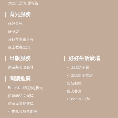
2025信誼年度報告
育兒服務
好好育兒
好孕袋
分齡育兒電子報
線上教養諮詢
出版服務
好好生活廣場
信誼基金出版社
小太陽親子館
小太陽親子書房
閱讀推廣
知新劇場
Bookstart閱讀起步走
農人餐桌
信誼幼兒文學獎
Green & Safe
信誼兒童動畫獎
小袋鼠說故事劇團