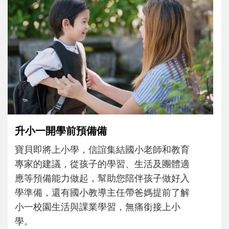
和孩子一起長大的那個男人│讀懂父親的
不同模樣
沒有人天生就擅長當爸爸！男人總是在一次
次「前所未有」的體驗中，跟著孩子一起長
大。從給予安全感的肢體遊戲，到獨立自
主、角色認同及解決問題的能力養成。爸爸
正嘗試用不同的模樣，參與孩子每個重要的
成長歷程。