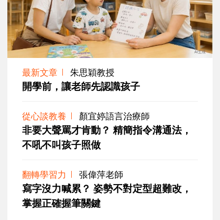
最新文章
朱思穎教授
開學前，讓老師先認識孩子
從心談教養
顏宜婷語言治療師
非要大聲罵才肯動？ 精簡指令溝通法，
不吼不叫孩子照做
翻轉學習力
張偉萍老師
寫字沒力喊累？ 姿勢不對定型超難改，
掌握正確握筆關鍵