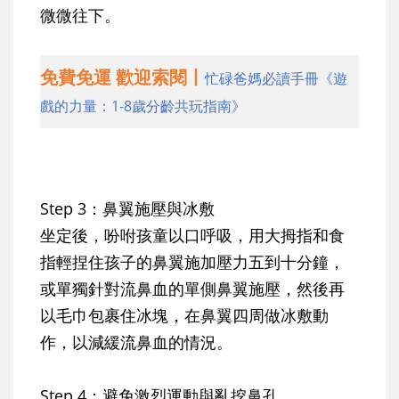
微微往下
。
免費免運 歡迎索閱丨
忙碌爸媽必讀手冊《遊
戲的力量：1-8歲分齡共玩指南》
Step 3：鼻翼施壓與冰敷
坐定後，吩咐孩童以口呼吸，
用大拇指和食
指輕捏住孩子的鼻翼施加壓力五到十分鐘
，
或單獨針對流鼻血的單側鼻翼施壓，然後再
以毛巾包裹住冰塊，
在鼻翼四周做冰敷動
作
，以減緩流鼻血的情況。
Step 4：避免激烈運動與亂挖鼻孔