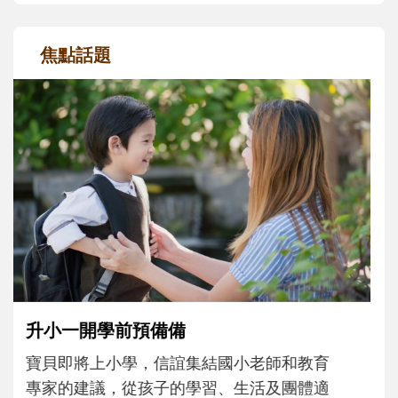
焦點話題
和孩子一起長大的那個男人│讀懂父親的
不同模樣
沒有人天生就擅長當爸爸！男人總是在一次
次「前所未有」的體驗中，跟著孩子一起長
大。從給予安全感的肢體遊戲，到獨立自
主、角色認同及解決問題的能力養成。爸爸
正嘗試用不同的模樣，參與孩子每個重要的
成長歷程。