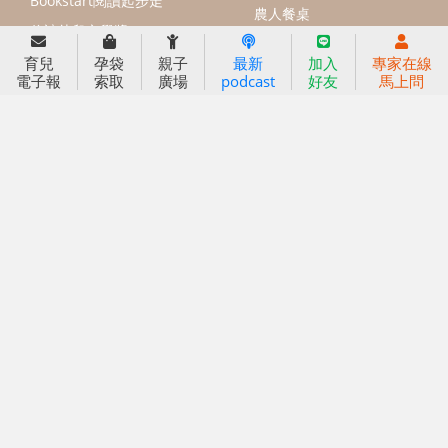
信誼基金會
附設幼兒園
育兒
孕袋
親子
最新
加入
專家在線
電子報
索取
廣場
podcast
好友
馬上問
信誼兒童發展國際研討會
實驗幼兒園
2022信誼年度報告
小袋鼠幼師網
2023信誼年度報告
2024信誼年度報告
2025信誼年度報告
育兒服務
好好育兒
好孕袋
分齡育兒電子報
線上教養諮詢
出版服務
好好生活廣場