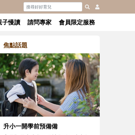
親子慢讀
請問專家
會員限定服務
焦點話題
和孩子一起長大的那個男人│讀
懂父親的不同模樣
沒有人天生就擅長當爸爸！男人總是
在一次次「前所未有」的體驗中，跟
著孩子一起長大。從給予安全感的肢
體遊戲，到獨立自主、角色認同及解
決問題的能力養成。爸爸正嘗試用不
同的模樣，參與孩子每個重要的成長