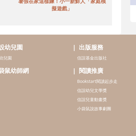
暑假在家這樣練！小一新鮮人「家庭模
擬遊戲」
設幼兒園
出版服務
幼兒園
信誼基金出版社
袋鼠幼師網
閱讀推廣
Bookstart閱讀起步走
信誼幼兒文學獎
信誼兒童動畫獎
小袋鼠說故事劇團