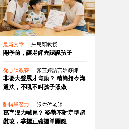
最新文章
朱思穎教授
開學前，讓老師先認識孩子
從心談教養
顏宜婷語言治療師
非要大聲罵才肯動？ 精簡指令溝
通法，不吼不叫孩子照做
翻轉學習力
張偉萍老師
寫字沒力喊累？ 姿勢不對定型超
難改，掌握正確握筆關鍵