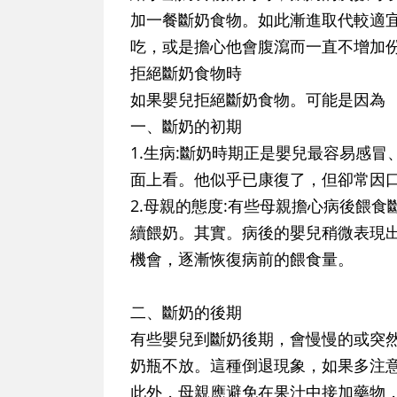
加一餐斷奶食物。如此漸進取代較適
吃，或是擔心他會腹瀉而一直不增加
拒絕斷奶食物時
如果嬰兒拒絕斷奶食物。可能是因為
一、斷奶的初期
1.生病:斷奶時期正是嬰兒最容易感
面上看。他似乎已康復了，但卻常因
2.母親的態度:有些母親擔心病後餵
續餵奶。其實。病後的嬰兒稍微表現
機會，逐漸恢復病前的餵食量。
二、斷奶的後期
有些嬰兒到斷奶後期，會慢慢的或突
奶瓶不放。這種倒退現象，如果多注
此外，母親應避免在果汁中接加藥物