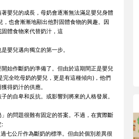
寶貝即將上小學，信誼集結國小老師
和教育專家的建議，從孩子的學習、
隨著嬰兒的成長，母奶會逐漸無法滿足嬰兒身體
生活及團體適應等預備能力做起，幫
兒，也會漸漸地顯出他對固體食物的興趣。因
助您陪伴孩子做好入學準備，還有國
或固體食物來代替奶汁，這
小教導主任帶爸媽提前了解小一校園
生活與課業學習，無痛銜接上小學。
也是嬰兒邁向獨立的第一步。
要開始作斷奶的準備了。但由於這期間正是嬰兒
是完全吃母奶的嬰兒，更是有這種傾向)，他們
圖獲得奶汁的供應。
孩子的自卑和反抗。或影響到將來的人格發展。
奶」的問題很難有固定的答案。不過，在實際斷
:
超過七公斤作為斷奶的標準。但由於個別差異很