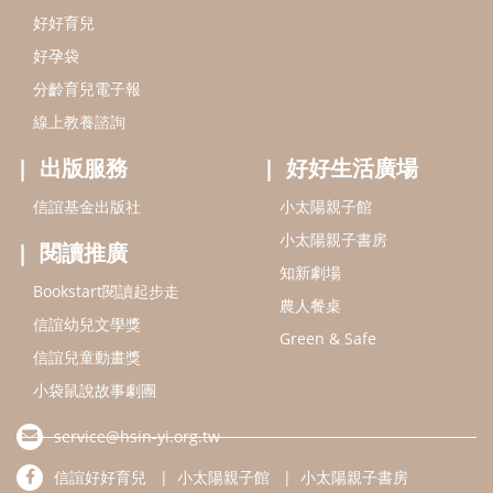
好好育兒
好孕袋
分齡育兒電子報
線上教養諮詢
出版服務
好好生活廣場
信誼基金出版社
小太陽親子館
小太陽親子書房
閱讀推廣
知新劇場
Bookstart閱讀起步走
農人餐桌
信誼幼兒文學獎
Green & Safe
信誼兒童動畫獎
小袋鼠說故事劇團
service@hsin-yi.org.tw
信誼好好育兒
小太陽親子館
小太陽親子書房