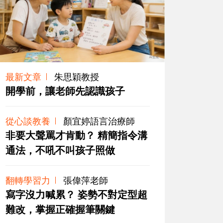
最新文章
朱思穎教授
開學前，讓老師先認識孩子
從心談教養
顏宜婷語言治療師
非要大聲罵才肯動？ 精簡指令溝
通法，不吼不叫孩子照做
翻轉學習力
張偉萍老師
寫字沒力喊累？ 姿勢不對定型超
難改，掌握正確握筆關鍵