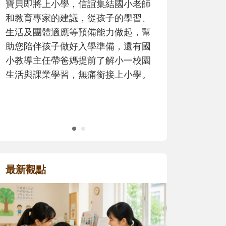
老師
歷程。
習、
，幫
有國
校園
學。
最新觀點