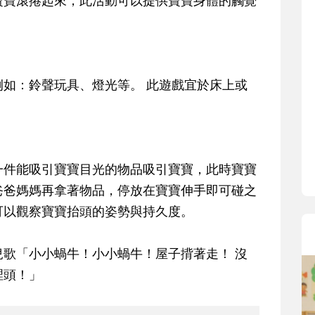
寶寶滾捲起來，此活動可以提供寶寶身體的觸覺
寶貝即將上小學，信誼集結國小
和教育專家的建議，從孩子的學
生活及團體適應等預備能力做起
助您陪伴孩子做好入學準備，還
小教導主任帶爸媽提前了解小一
如：鈴聲玩具、燈光等。 此遊戲宜於床上或
生活與課業學習，無痛銜接上小
一件能吸引寶寶目光的物品吸引寶寶，此時寶寶
爸爸媽媽再拿著物品，停放在寶寶伸手即可碰之
可以觀察寶寶抬頭的姿勢與持久度。
歌「小小蝸牛！小小蝸牛！屋子揹著走！ 沒
裡頭！」