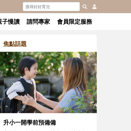
親子慢讀
請問專家
會員限定服務
焦點話題
和孩子一起長大的那個男人│讀
懂父親的不同模樣
沒有人天生就擅長當爸爸！男人總是
在一次次「前所未有」的體驗中，跟
著孩子一起長大。從給予安全感的肢
體遊戲，到獨立自主、角色認同及解
決問題的能力養成。爸爸正嘗試用不
同的模樣，參與孩子每個重要的成長