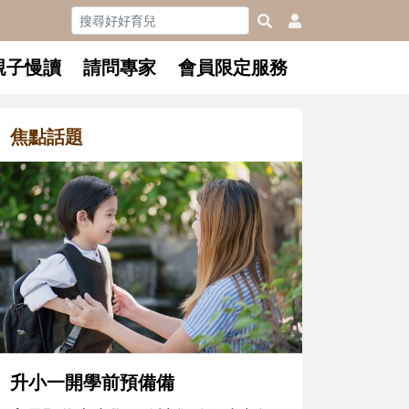
親子慢讀
請問專家
會員限定服務
焦點話題
和孩子一起長大的那個男人│讀
懂父親的不同模樣
沒有人天生就擅長當爸爸！男人總是
在一次次「前所未有」的體驗中，跟
著孩子一起長大。從給予安全感的肢
體遊戲，到獨立自主、角色認同及解
決問題的能力養成。爸爸正嘗試用不
同的模樣，參與孩子每個重要的成長