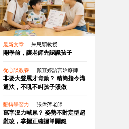
最新文章
朱思穎教授
開學前，讓老師先認識孩子
從心談教養
顏宜婷語言治療師
非要大聲罵才肯動？ 精簡指令溝
通法，不吼不叫孩子照做
翻轉學習力
張偉萍老師
寫字沒力喊累？ 姿勢不對定型超
難改，掌握正確握筆關鍵