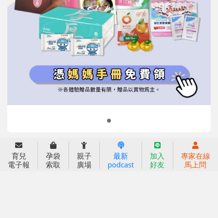
育兒
孕袋
親子
最新
加入
專家在線
信誼基金會
附設幼兒園
電子報
索取
廣場
podcast
好友
馬上問
信誼兒童發展國際研討會
實驗幼兒園
2022信誼年度報告
小袋鼠幼師網
2023信誼年度報告