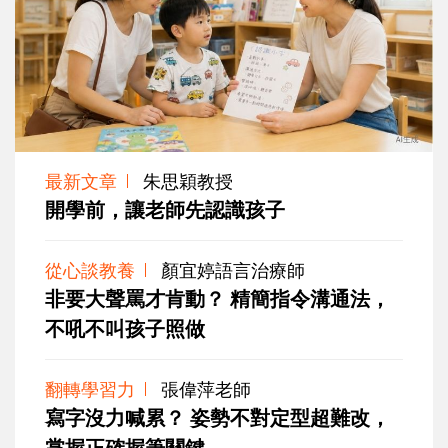
最新文章
朱思穎教授
開學前，讓老師先認識孩子
從心談教養
顏宜婷語言治療師
非要大聲罵才肯動？ 精簡指令溝通法，
不吼不叫孩子照做
翻轉學習力
張偉萍老師
寫字沒力喊累？ 姿勢不對定型超難改，
掌握正確握筆關鍵