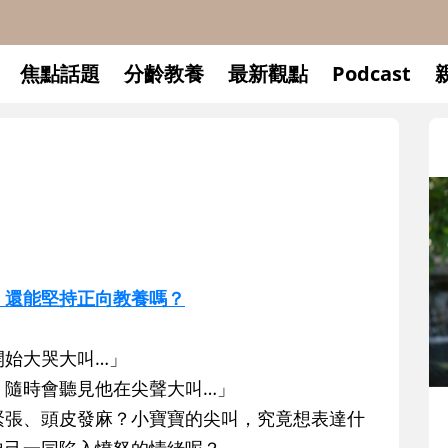
焦點話題
分齡教養
最新觀點
Podcast
時，還能堅持正向教養嗎？
開始大哭大叫…」
，隨時會聽見他在尖聲大叫…」
升小一開學前預備備
緊張、頭皮發麻？小寶寶的尖叫，究竟想表達什