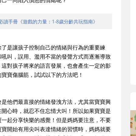
自己一同陷入憤怒的情緒呢？
寶貝即將上小學，信誼集結國小老師
和教育專家的建議，從孩子的學習、
生活及團體適應等預備能力做起，幫
必讀手冊《遊戲的力量：1-8歲分齡共玩指南》
助您陪伴孩子做好入學準備，還有國
小教導主任帶爸媽提前了解小一校園
生活與課業學習，無痛銜接上小學。
除了是讓孩子控制自己的情緒與行為的重要練
和吼叫，誤用、濫用不當的發聲方式而逐漸導致
，這對孩子將來的語言發展，也會產生一定的影
的寶寶傷腦筋，試試以下的方法吧！
會是他們最直接的情緒發洩方法，尤其當寶寶興
在開心時，就忍不住忘情大叫！所以如果寶寶是
寶一起分享快樂的感覺！但是媽媽要注意，不要
寶寶開始有用尖叫表達情緒的習慣時，媽媽就要