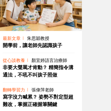
最新文章
朱思穎教授
開學前，讓老師先認識孩子
從心談教養
顏宜婷語言治療師
非要大聲罵才肯動？ 精簡指令溝
通法，不吼不叫孩子照做
翻轉學習力
張偉萍老師
寫字沒力喊累？ 姿勢不對定型超
難改，掌握正確握筆關鍵