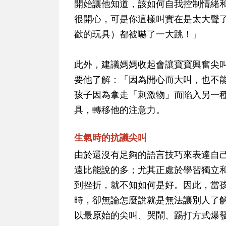
開始讓他知道，該如何自我控制情緒
很開心，可是你這樣叫實在是太大聲
歡的玩具）都被嚇了一大跳！」
此外，
建議媽媽收起會讓寶寶興奮尖
要他了解：「因為開心而大叫，也不
孩子因為拿走「刺激物」而陷入另一
具，轉移他的注意力
。
生氣時的抗議尖叫
由於還沒有足夠的語言技巧來表達自
遠比能說的多；尤其正處於學習獨立
到挫折，就不知如何是好。因此，當
時，卻無論怎麼說就是無法讓別人了
以最原始的尖叫、哭鬧、踢打方式爆