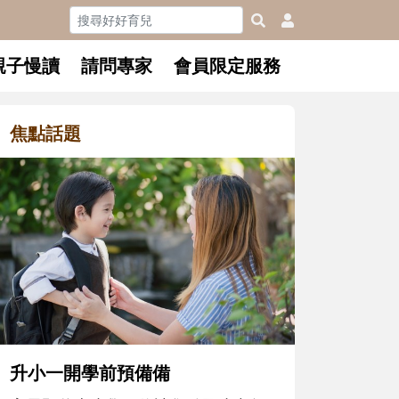
親子慢讀
請問專家
會員限定服務
焦點話題
和孩子一起長大的那個男人│讀
懂父親的不同模樣
沒有人天生就擅長當爸爸！男人總是
在一次次「前所未有」的體驗中，跟
著孩子一起長大。從給予安全感的肢
體遊戲，到獨立自主、角色認同及解
決問題的能力養成。爸爸正嘗試用不
同的模樣，參與孩子每個重要的成長