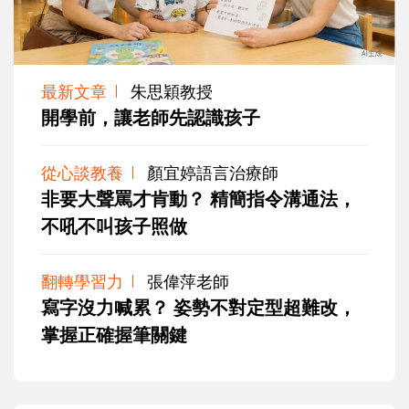
最新文章
朱思穎教授
開學前，讓老師先認識孩子
從心談教養
顏宜婷語言治療師
非要大聲罵才肯動？ 精簡指令溝通法，
不吼不叫孩子照做
翻轉學習力
張偉萍老師
寫字沒力喊累？ 姿勢不對定型超難改，
掌握正確握筆關鍵