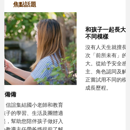
焦點話題
和孩子一起長大的那個男人│讀懂父親的
不同模樣
沒有人天生就擅長當爸爸！男人總是在一次
次「前所未有」的體驗中，跟著孩子一起長
大。從給予安全感的肢體遊戲，到獨立自
主、角色認同及解決問題的能力養成。爸爸
正嘗試用不同的模樣，參與孩子每個重要的
成長歷程。