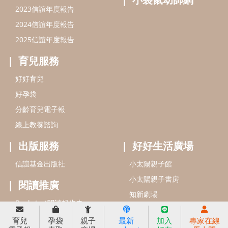
信誼基金會
附設幼兒園
信誼兒童發展國際研討會
實驗幼兒園
2022信誼年度報告
小袋鼠幼師網
2023信誼年度報告
2024信誼年度報告
2025信誼年度報告
育兒服務
育兒
孕袋
親子
最新
加入
專家在線
好好育兒