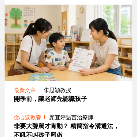
最新文章
朱思穎教授
開學前，讓老師先認識孩子
從心談教養
顏宜婷語言治療師
非要大聲罵才肯動？ 精簡指令溝通法，
不吼不叫孩子照做