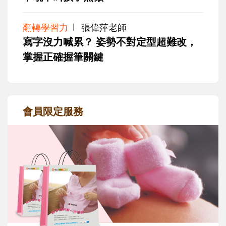
翻轉學習力
張偉萍老師
寫字沒力喊累？ 姿勢不對定型超難改，
掌握正確握筆關鍵
會員限定服務