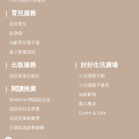
小太陽親子書房
閱讀推廣
知新劇場
Bookstart閱讀起步走
農人餐桌
信誼幼兒文學獎
Green & Safe
信誼兒童動畫獎
小袋鼠說故事劇團
service@hsin-yi.org.tw
信誼好好育兒
小太陽親子館
小太陽親子書房
(02)2396-5305轉2345 (週一～週五 9:00～18:00)
認識信誼
合作洽談
智慧財產權聲明
本網站建議使用IE9(含以上)或 Google Chrome 版本瀏覽器
信誼基金會/上誼文化實業股份有限公司 版權所有 ©