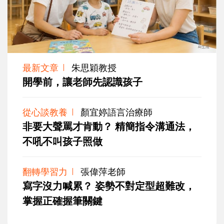
最新文章
朱思穎教授
開學前，讓老師先認識孩子
從心談教養
顏宜婷語言治療師
非要大聲罵才肯動？ 精簡指令溝通法，
不吼不叫孩子照做
翻轉學習力
張偉萍老師
寫字沒力喊累？ 姿勢不對定型超難改，
掌握正確握筆關鍵