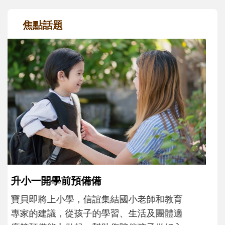
焦點話題
和孩子一起長大的那個男人│讀懂父親的
不同模樣
沒有人天生就擅長當爸爸！男人總是在一次
次「前所未有」的體驗中，跟著孩子一起長