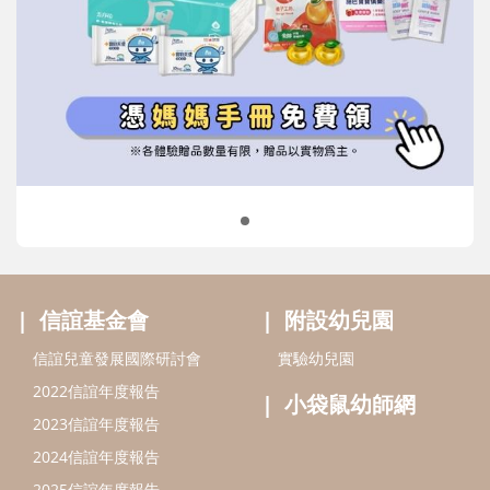
信誼基金會
附設幼兒園
信誼兒童發展國際研討會
實驗幼兒園
2022信誼年度報告
小袋鼠幼師網
2023信誼年度報告
2024信誼年度報告
2025信誼年度報告
育兒服務
好好育兒
好孕袋
分齡育兒電子報
線上教養諮詢
出版服務
好好生活廣場
信誼基金出版社
小太陽親子館