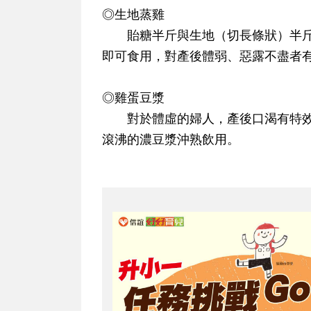
◎生地蒸雞
貽糖半斤與生地（切長條狀）半斤
即可食用，對產後體弱、惡露不盡者
◎雞蛋豆漿
對於體虛的婦人，產後口渴有特效
滾沸的濃豆漿沖熟飲用。