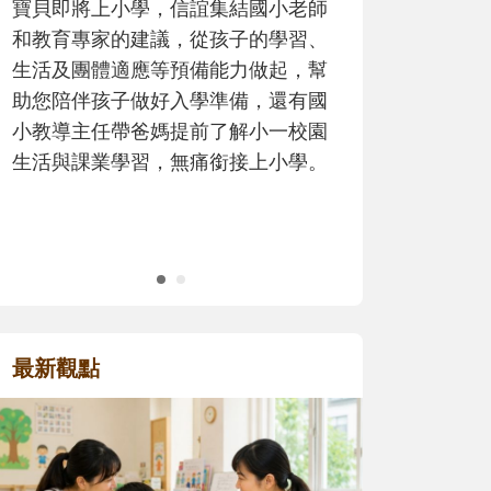
師
歷程。
、
幫
國
園
。
最新觀點