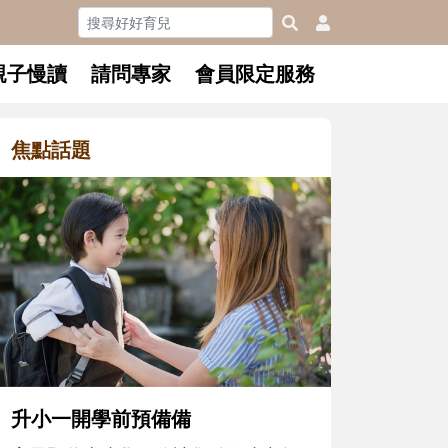
親子慢讀
請問專家
會員限定服務
焦點話題
和孩子一起長大的那個男人│讀
懂父親的不同模樣
沒有人天生就擅長當爸爸！男人總是
在一次次「前所未有」的體驗中，跟
著孩子一起長大。從給予安全感的肢
體遊戲，到獨立自主、角色認同及解
決問題的能力養成。爸爸正嘗試用不
同的模樣，參與孩子每個重要的成長