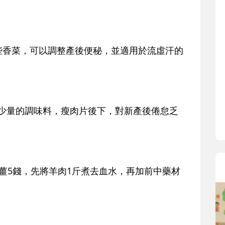
寶貝即將上小學，信誼集結國小老
和教育專家的建議，從孩子的學習
生活及團體適應等預備能力做起，
助您陪伴孩子做好入學準備，還有
香菜，可以調整產後便秘，並適用於流虛汗的
小教導主任帶爸媽提前了解小一校
生活與課業學習，無痛銜接上小學
少量的調味料，瘦肉片後下，對新產後倦怠乏
5錢，先將羊肉1斤煮去血水，再加前中藥材