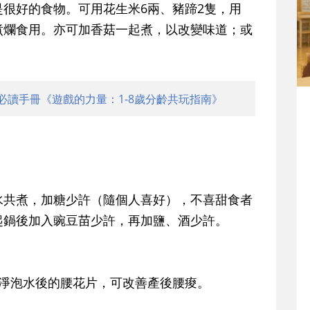
好的食物。可用花生米6兩、豬蹄2隻，用
煮爛食用。亦可加香菇一起煮，以改變味道；或
必讀手冊《遊戲的力量：1-8歲分齡共玩指南》
水共煮，加糖少許（隨個人喜好），不喜甜食者
起鍋後加入豌豆苗少許，再加鹽、酒少許。
淨泡水後的腰花片，可改善產後腰痠。