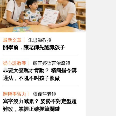
最新文章
朱思穎教授
開學前，讓老師先認識孩子
從心談教養
顏宜婷語言治療師
非要大聲罵才肯動？ 精簡指令溝
通法，不吼不叫孩子照做
翻轉學習力
張偉萍老師
寫字沒力喊累？ 姿勢不對定型超
難改，掌握正確握筆關鍵