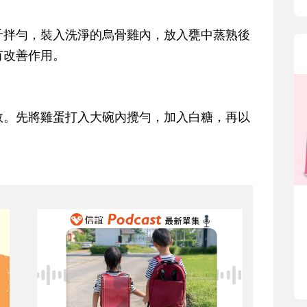
拌勻，裝入洗淨的烏骨雞內，放入甕中蒸熟後
有改善作用。
。先將雞蛋打入大碗內攪勻，加入白糖，再以