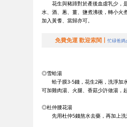
花生與豬蹄對於產後血虛乳少，是很
水、酒、蔥、薑、鹽煮沸後，轉小火
加入黃耆、當歸亦可。
免費免運 歡迎索閱丨
忙碌爸媽
◎雪蛤湯
蛤子膜3-5錢，花生2兩，洗淨加
可加雞肉湯、火腿、香菇少許做湯，
◎杜仲腰花湯
先用杜仲5錢熬水去藥，再加上洗