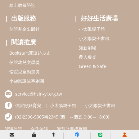
線上教養諮詢
出版服務
好好生活廣場
信誼基金出版社
小太陽親子館
小太陽親子書房
閱讀推廣
知新劇場
Bookstart閱讀起步走
農人餐桌
信誼幼兒文學獎
Green & Safe
信誼兒童動畫獎
小袋鼠說故事劇團
service@hsin-yi.org.tw
信誼好好育兒
小太陽親子館
小太陽親子書房
(02)2396-5305轉2345 (週一～週五 9:00～18:00)
認識信誼
合作洽談
智慧財產權聲明