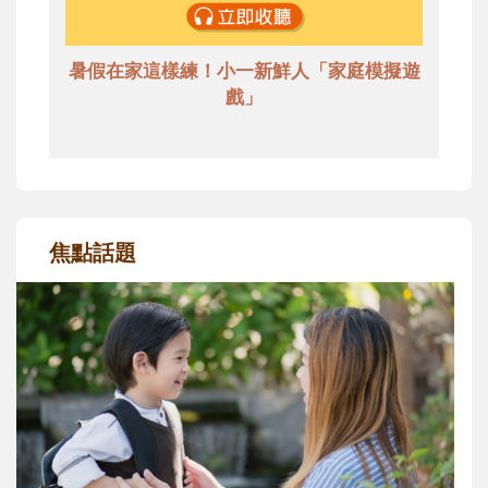
暑假在家這樣練！小一新鮮人「家庭模擬遊
戲」
焦點話題
和孩子一起長大的那個男人│讀懂父親的
不同模樣
沒有人天生就擅長當爸爸！男人總是在一次
次「前所未有」的體驗中，跟著孩子一起長
大。從給予安全感的肢體遊戲，到獨立自