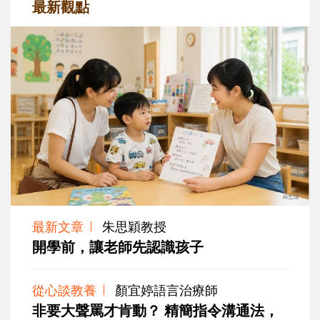
最新觀點
最新文章
朱思穎教授
開學前，讓老師先認識孩子
從心談教養
顏宜婷語言治療師
非要大聲罵才肯動？ 精簡指令溝通法，