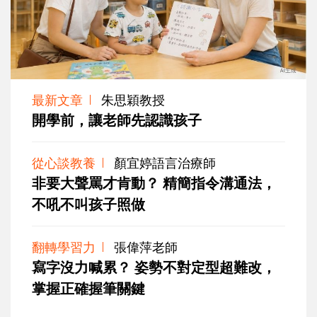
最新文章
朱思穎教授
開學前，讓老師先認識孩子
從心談教養
顏宜婷語言治療師
非要大聲罵才肯動？ 精簡指令溝通法，
不吼不叫孩子照做
翻轉學習力
張偉萍老師
寫字沒力喊累？ 姿勢不對定型超難改，
掌握正確握筆關鍵