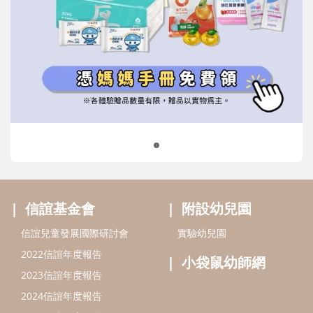
信誼基金會
附設幼兒園
信誼兒童發展國際研討會
實驗幼兒園
2022信誼年度報告
小袋鼠幼師網
2023信誼年度報告
2024信誼年度報告
2025信誼年度報告
育兒服務
好好育兒
好孕袋
分齡育兒電子報
線上教養諮詢
出版服務
好好生活廣場
信誼基金出版社
小太陽親子館