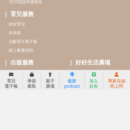
小太陽親子書房
閱讀推廣
知新劇場
Bookstart閱讀起步走
農人餐桌
信誼幼兒文學獎
Green & Safe
信誼兒童動畫獎
小袋鼠說故事劇團
service@hsin-yi.org.tw
信誼好好育兒
小太陽親子館
小太陽親子書房
育兒
孕袋
親子
最新
加入
專家在線
(02)2396-5305轉2345 (週一～週五 9:00～18:00)
電子報
索取
廣場
podcast
好友
馬上問
認識信誼
合作洽談
智慧財產權聲明
本網站建議使用IE9(含以上)或 Google Chrome 版本瀏覽器
信誼基金會/上誼文化實業股份有限公司 版權所有 ©