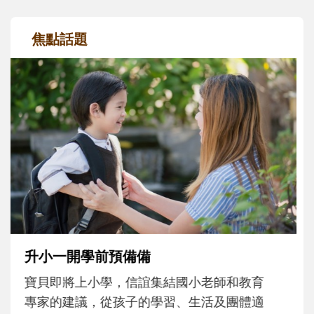
焦點話題
和孩子一起長大的那個男人│讀懂父親的
不同模樣
沒有人天生就擅長當爸爸！男人總是在一次