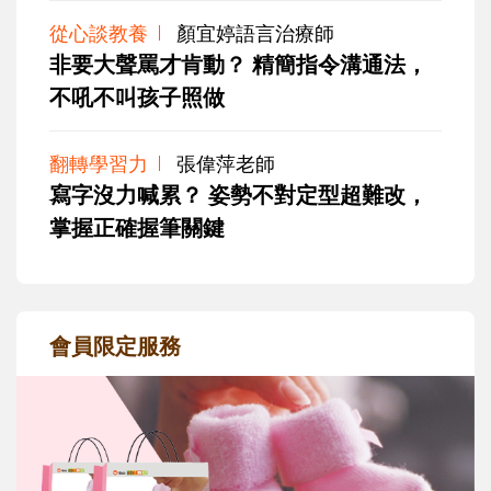
從心談教養
顏宜婷語言治療師
非要大聲罵才肯動？ 精簡指令溝通法，
不吼不叫孩子照做
翻轉學習力
張偉萍老師
寫字沒力喊累？ 姿勢不對定型超難改，
掌握正確握筆關鍵
會員限定服務