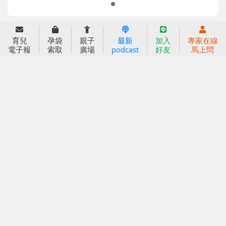
2025信誼年度報告
育兒服務
育兒
孕袋
親子
最新
加入
專家在線
好好育兒
電子報
索取
廣場
podcast
好友
馬上問
好孕袋
分齡育兒電子報
線上教養諮詢
出版服務
好好生活廣場
信誼基金出版社
小太陽親子館
小太陽親子書房
閱讀推廣
知新劇場
Bookstart閱讀起步走
農人餐桌
信誼幼兒文學獎
Green & Safe
信誼兒童動畫獎
小袋鼠說故事劇團