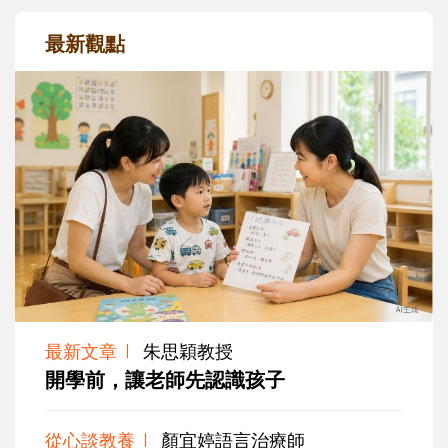
最新觀點
最新文章
朱思穎教授
開學前，讓老師先認識孩子
從心談教養
顏宜婷語言治療師