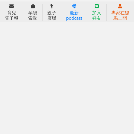
育兒服務
育兒
孕袋
親子
最新
加入
專家在線
好好育兒
電子報
索取
廣場
podcast
好友
馬上問
好孕袋
分齡育兒電子報
線上教養諮詢
出版服務
好好生活廣場
信誼基金出版社
小太陽親子館
小太陽親子書房
閱讀推廣
知新劇場
Bookstart閱讀起步走
農人餐桌
信誼幼兒文學獎
Green & Safe
信誼兒童動畫獎
小袋鼠說故事劇團
service@hsin-yi.org.tw