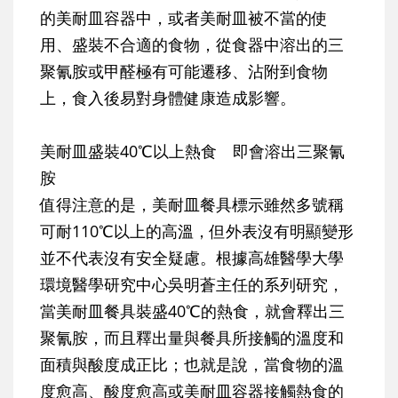
的美耐皿容器中，或者美耐皿被不當的使
用、盛裝不合適的食物，從食器中溶出的三
聚氰胺或甲醛極有可能遷移、沾附到食物
上，食入後易對身體健康造成影響。
美耐皿盛裝40℃以上熱食 即會溶出三聚氰
胺
值得注意的是，美耐皿餐具標示雖然多號稱
可耐110℃以上的高溫，但外表沒有明顯變形
並不代表沒有安全疑慮。根據高雄醫學大學
環境醫學研究中心吳明蒼主任的系列研究，
當美耐皿餐具裝盛40℃的熱食，就會釋出三
聚氰胺，而且釋出量與餐具所接觸的溫度和
面積與酸度成正比；也就是說，當食物的溫
度愈高、酸度愈高或美耐皿容器接觸熱食的