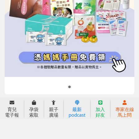
信誼基金會
附設幼兒園
信誼兒童發展國際研討會
實驗幼兒園
2022信誼年度報告
小袋鼠幼師網
2023信誼年度報告
2024信誼年度報告
2025信誼年度報告
育兒服務
育兒
孕袋
親子
最新
加入
專家在線
好好育兒
電子報
索取
廣場
podcast
好友
馬上問
好孕袋
分齡育兒電子報
線上教養諮詢