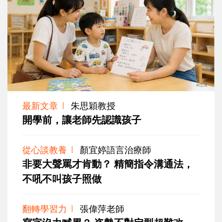
最新文章
朱思穎教授
開學前，讓老師先認識孩子
從心談教養
顏宜婷語言治療師
非要大聲罵才肯動？ 精簡指令溝通法，
不吼不叫孩子照做
翻轉學習力
張偉萍老師