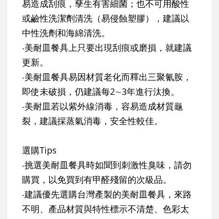
易造成刮痕，孳生有害細菌；也不可用酸性
或鹼性洗潔劑清洗（易侵蝕塑膠），建議以
中性洗劑和海綿清洗。
‧美耐皿餐具上只要出現刮痕或磨損，就建議
更新。
‧美耐皿餐具易因材質老化而釋出三聚氰胺，
即使未破損，仍建議每2∼3年進行汰換。
‧美耐皿若以紫外線消毒，容易造成材質龜
裂，建議採蒸氣消毒，安全性較佳。
選購Tips
‧挑選美耐皿餐具時如聞到刺激性臭味，請勿
購買，以免買到有甲醛殘留的次級品。
‧建議優先選購台灣產製的美耐皿餐具，來路
不明、產品材質與特性標示不清楚、色彩太