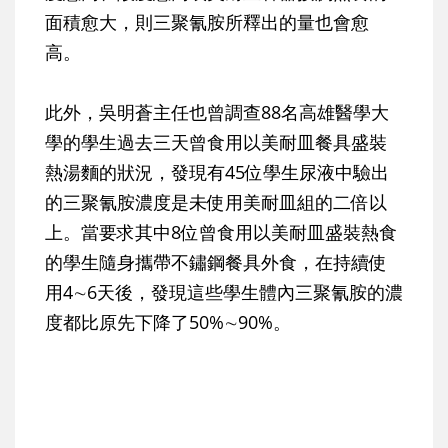
面積愈大，則三聚氰胺所釋出的量也會愈
高。
此外，吳明蒼主任也曾調查88名高雄醫學大
學的學生過去三天曾食用以美耐皿餐具盛裝
熱湯麵的狀況，發現有45位學生尿液中驗出
的三聚氰胺濃度是未使用美耐皿組的二倍以
上。當要求其中8位曾食用以美耐皿盛裝熱食
的學生隨身攜帶不鏽鋼餐具外食，在持續使
用4∼6天後，發現這些學生體內三聚氰胺的濃
度都比原先下降了50%∼90%。