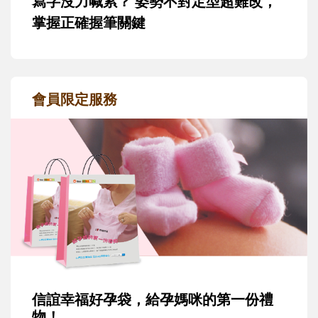
寫字沒力喊累？ 姿勢不對定型超難改，
掌握正確握筆關鍵
會員限定服務
信誼幸福好孕袋，給孕媽咪的第一份禮
物！