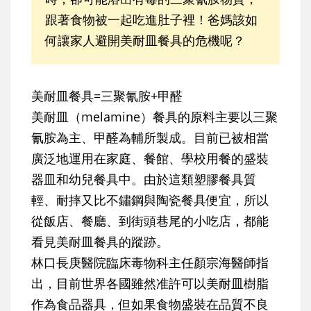
跟著食物被一起吃進肚子裡！爸媽該如
何讓家人避開美耐皿餐具的危機呢？
美耐皿餐具=三聚氰胺+甲醛
美耐皿（melamine）餐具的原料主要以三聚
氰胺為主、甲醛為輔所製成。目前已被相當
廣泛地運用在家庭、餐館、學校用餐的盛裝
器皿和幼兒餐具中。由於這類塑膠餐具質
輕、耐摔又比不鏽鋼與陶瓷餐具便宜，所以
從飯店、餐廳、到街頭巷尾的小吃店，都能
看見美耐皿餐具的蹤跡。
林口長庚醫院臨床毒物科主任顏宗海醫師指
出，目前世界各國雖然准許可以美耐皿樹脂
作為食品器具，但如果食物盛裝在品質不良