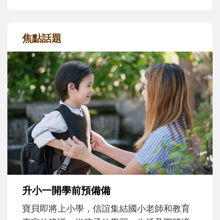
焦點話題
和孩子一起長大的那個男人│讀懂父親的
不同模樣
沒有人天生就擅長當爸爸！男人總是在一次
次「前所未有」的體驗中，跟著孩子一起長
大。從給予安全感的肢體遊戲，到獨立自
主、角色認同及解決問題的能力養成。爸爸
正嘗試用不同的模樣，參與孩子每個重要的
成長歷程。