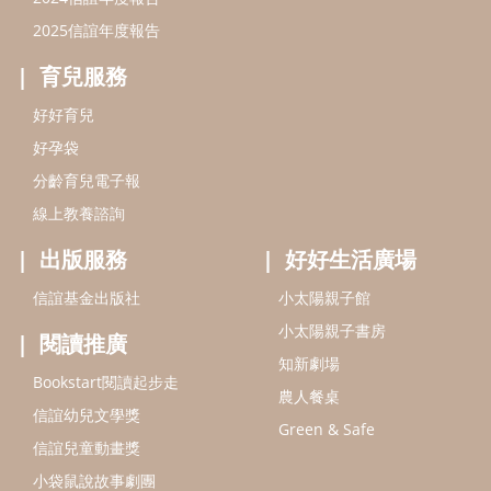
信誼基金出版社
小太陽親子館
小太陽親子書房
閱讀推廣
知新劇場
Bookstart閱讀起步走
農人餐桌
信誼幼兒文學獎
Green & Safe
信誼兒童動畫獎
小袋鼠說故事劇團
service@hsin-yi.org.tw
信誼好好育兒
小太陽親子館
小太陽親子書房
(02)2396-5305轉2345 (週一～週五 9:00～18:00)
認識信誼
合作洽談
智慧財產權聲明
本網站建議使用IE9(含以上)或 Google Chrome 版本瀏覽器
信誼基金會/上誼文化實業股份有限公司 版權所有 ©