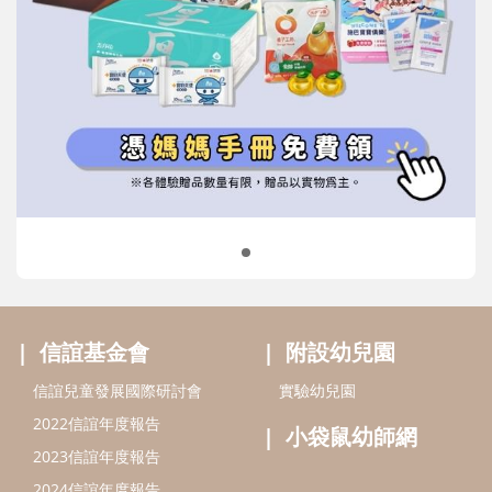
信誼基金會
附設幼兒園
信誼兒童發展國際研討會
實驗幼兒園
2022信誼年度報告
小袋鼠幼師網
2023信誼年度報告
2024信誼年度報告
2025信誼年度報告
育兒服務
好好育兒
好孕袋
分齡育兒電子報
線上教養諮詢
出版服務
好好生活廣場