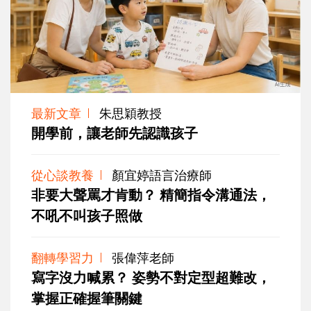
最新文章
朱思穎教授
開學前，讓老師先認識孩子
從心談教養
顏宜婷語言治療師
非要大聲罵才肯動？ 精簡指令溝通法，
不吼不叫孩子照做
翻轉學習力
張偉萍老師
寫字沒力喊累？ 姿勢不對定型超難改，
掌握正確握筆關鍵