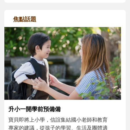
焦點話題
和孩子一起長大的那個男人│讀懂父親的
不同模樣
沒有人天生就擅長當爸爸！男人總是在一次