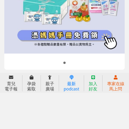
信誼基金會
附設幼兒園
信誼兒童發展國際研討會
實驗幼兒園
2022信誼年度報告
小袋鼠幼師網
2023信誼年度報告
2024信誼年度報告
2025信誼年度報告
育兒服務
育兒
孕袋
親子
最新
加入
專家在線
好好育兒
電子報
索取
廣場
podcast
好友
馬上問
好孕袋
分齡育兒電子報
線上教養諮詢
出版服務
好好生活廣場