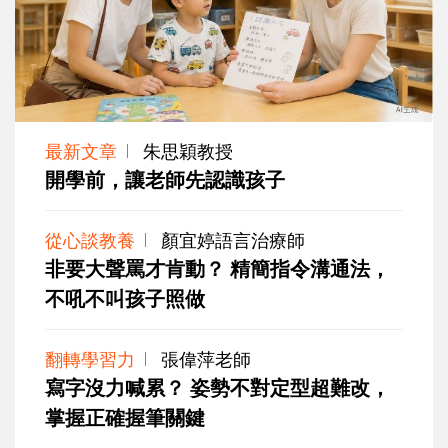
最新文章
朱思穎教授
開學前，讓老師先認識孩子
從心談教養
顏宜婷語言治療師
非要大聲罵才肯動？ 精簡指令溝通法，
不吼不叫孩子照做
翻轉學習力
張偉萍老師
寫字沒力喊累？ 姿勢不對定型超難改，
掌握正確握筆關鍵