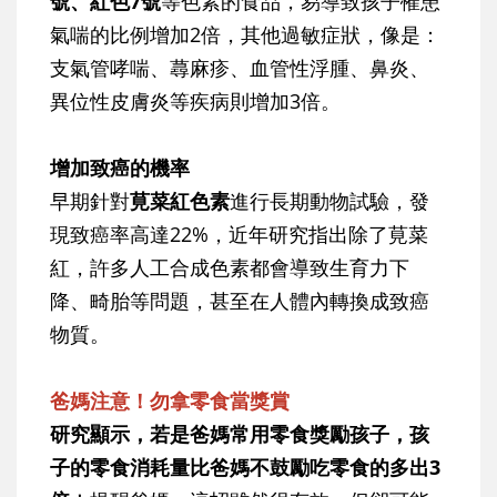
號、紅色7號
等色素的食品，易導致孩子罹患
氣喘的比例增加2倍，其他過敏症狀，像是：
支氣管哮喘、蕁麻疹、血管性浮腫、鼻炎、
異位性皮膚炎等疾病則增加3倍。
增加致癌的機率
早期針對
莧菜紅色素
進行長期動物試驗，發
現致癌率高達22%，近年研究指出除了莧菜
紅，許多人工合成色素都會導致生育力下
降、畸胎等問題，甚至在人體內轉換成致癌
物質。
爸媽注意！勿拿零食當獎賞
研究顯示，若是爸媽常用零食獎勵孩子，孩
子的零食消耗量比爸媽不鼓勵吃零食的多出3