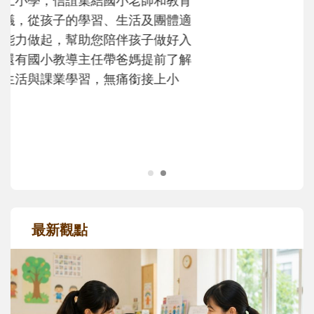
沒有人天生就擅長當爸爸！男人總是在一次
次「前所未有」的體驗中，跟著孩子一起長
大。從給予安全感的肢體遊戲，到獨立自
主、角色認同及解決問題的能力養成。爸爸
正嘗試用不同的模樣，參與孩子每個重要的
成長歷程。
最新觀點