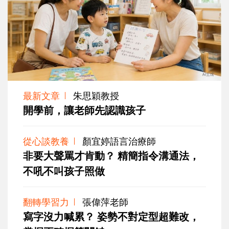
最新文章
朱思穎教授
開學前，讓老師先認識孩子
從心談教養
顏宜婷語言治療師
非要大聲罵才肯動？ 精簡指令溝通法，
不吼不叫孩子照做
翻轉學習力
張偉萍老師
寫字沒力喊累？ 姿勢不對定型超難改，