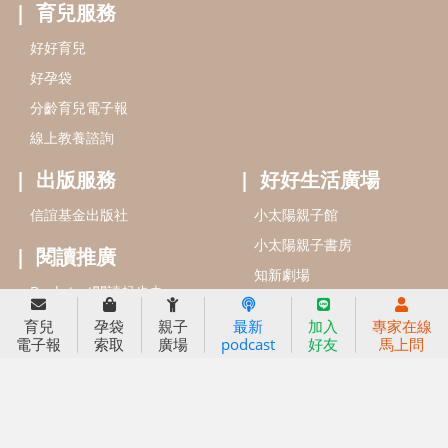
信誼基金會
附設幼兒園
信誼兒童發展國際研討會
實驗幼兒園
2022信誼年度報告
小袋鼠幼師網
2023信誼年度報告
2024信誼年度報告
2025信誼年度報告
育兒服務
育兒
孕袋
親子
最新
加入
專家在線
好好育兒
電子報
索取
廣場
podcast
好友
馬上問
好孕袋
分齡育兒電子報
線上教養諮詢